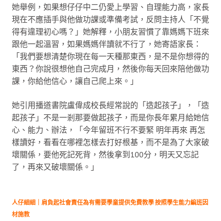
她舉例，如果想仔仔中二仍愛上學習、自理能力高，家長
現在不應插手與他做功課或準備考試，反問主持人「不覺
得有違理初心嗎？」她解釋，小朋友習慣了靠媽媽下班來
跟他一起溫習，如果媽媽伴讀就不行了，她寄語家長：
「我們要想清楚你現在每一天種那東西，是不是你想得的
東西？你說很想他自己完成月，然後你每天回來陪他做功
課，你給他信心，讓自己爬上來。」
她引用播道書院盧偉成校長經常說的「造起孩子」，「造
起孩子」不是一剎那要做起孩子，而是你長年累月給她信
心、能力、辦法，「今年留班不行不要緊 明年再來 再怎
樣讀好，看看在哪裡怎樣去打好根基，而不是為了大家破
壞關係，要他死記死背，然後拿到100分，明天又忘記
了，再來又破壞關係。」
人仔細細｜肩負起社會責任為有需要學童提供免費教學 按照學生能力編班因
材施教