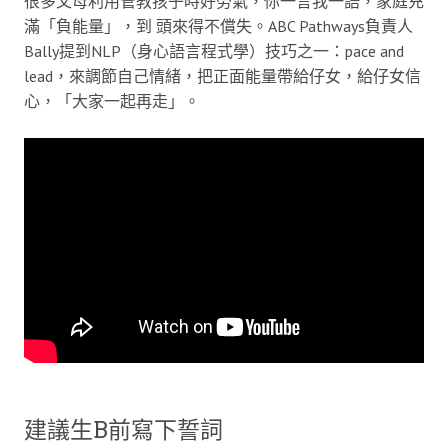
很多父母利用管教孩子時好勞氣，你一言我一語，家庭充
滿「負能量」，到 頭來得不償失。ABC Pathways負責人
Bally提到NLP（身心語言程式學）技巧之一：pace and
lead，來調節自己情緒，把正面能量帶給仔女，給仔女信
心，「大家一起再走」。
建議生B前寫下誓詞