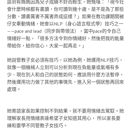
談到有媽媽因為兒子成績不好而輕生，她慨嘆：「現今社
會什麼時候都有書讀，你可讀到幾十歲，是不是為了那些
分數、讀書厲害不厲害弄成這樣？」如果在教功課期間被
仔女牽動情緒，她會以NLP（身心語言程式學）技巧之一
——pace and lead（同步與帶領法），當中pace的令自己
情緒好一點，「很多方法令到你情緒好，然後把我的能量
帶給你，給你信心，大家一起再走。」
她說管教子女必須有技巧，以她為例，她運用NLP技巧，
就像一個機械人立刻可以分析到現在負能量或氣場有多
少、現在別人和自己的狀態如何、應該用什麼方法暫停，
然後運用功力做了其他的事情先，進入另一個狀態再回來
處理。
她寄語家長如果控制不到結果，就不要用情緒去駕馭。她
理解家長用情緒表達希望子女知道其用心， 所以家長要
練和要學不同管教子女技巧。