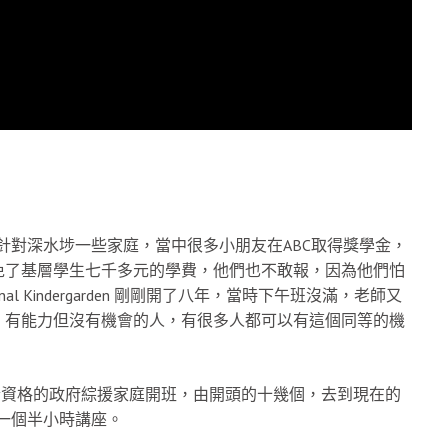
，針對深水埗一些家庭，當中很多小朋友在ABC取得獎學金，
免了基層學生七千多元的學費，他們也不敢報，因為他們怕
ional Kindergarden 剛剛開了八年，當時下午班沒滿，老師又
、有能力但沒有機會的人，有很多人都可以有這個同等的機
合資格的政府綜援家庭開班，由開頭的十幾個，去到現在的
次一個半小時講座。