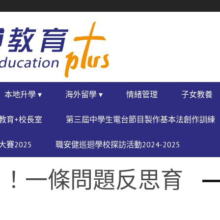
本地升學 ▾
海外留學 ▾
情緒管理
子女教養
教育+校長室
第三屆中學生電台節目製作基本法創作訓練
賽2025
職安健巡迴學校探訪活動2024-2025
？！一條問題反思育