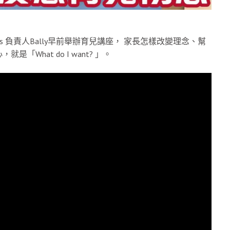
ys 負責人Bally早前舉辦育兒講座， 家長怎樣改變理念、幫
hat do I want? 」。