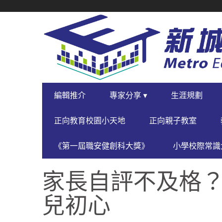
SECONDARY
NAVIGATION
PRIMARY
編輯推介
專家分享 ▾
生涯規劃
NAVIGATION
正向教育校園小天地
正向親子教室
《第一屆職安健創科大獎》
小學校際常識大
家長自評不及格
兒初心