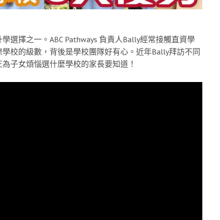
一。ABC Pathways 負責人Bally經常接觸直資學
校的級數，背後是學校團隊好有心。近年Bally拜訪不同
正為子女煩惱選什麼學校的家長要知道！