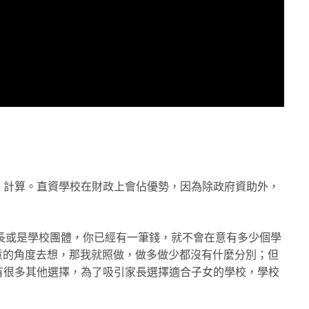
」計算。直資學校在財政上會佔優勢，因為除政府資助外，
。
校長或是學校團體，你已經有一筆錢，就不會在意有多少個學
我做生意的角度去想，那我就照做，做多做少都沒有什麼分別；但
有很多其他選擇，為了吸引家長選擇適合子女的學校，學校