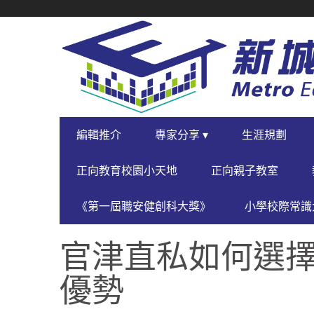
SECONDARY
NAVIGATION
PRIMARY
編輯推介
專家分享 ▾
生涯規劃
NAVIGATION
正向教育校園小天地
正向親子教室
《第一屆職安健創科大獎》
小學校際常識大
官津直私如何選擇
優勢