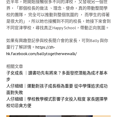
近半年，她開始接觸很多不同的津校， 又發現另一個世
界，「那個校長的做法 、理念、使命，真的帶動整間學
校的團隊， 完全可以推動到整個氛圍的 ， 而學生的得著
是很大的」，所以她也接觸到不同的校長，她接下來會到
不同官津學校，尋找真正Happy School，帶動正向氛圍。
如果有興趣登記參與校長簡介會的家長，可到Bally 與你
童行了解詳情。
https://zh-
hk.facebook.com/ballytogetherwewalk/
相關文章
子女成長 ｜讀書叻先有將來？多面發挖潛能為成才基本
步
人仔細細｜運動對孩子成長極為重要 從中學懂追求成功
面對失敗
人仔細細｜學校教學模式影響子女投入程度 家長選擇學
校切忌貪方便