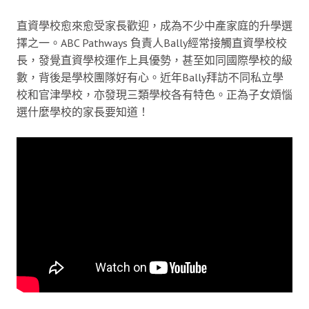
直資學校愈來愈受家長歡迎，成為不少中產家庭的升學選
擇之一。ABC Pathways 負責人Bally經常接觸直資學校校
長，發覺直資學校運作上具優勢，甚至如同國際學校的級
數，背後是學校團隊好有心。近年Bally拜訪不同私立學
校和官津學校，亦發現三類學校各有特色。正為子女煩惱
選什麼學校的家長要知道！