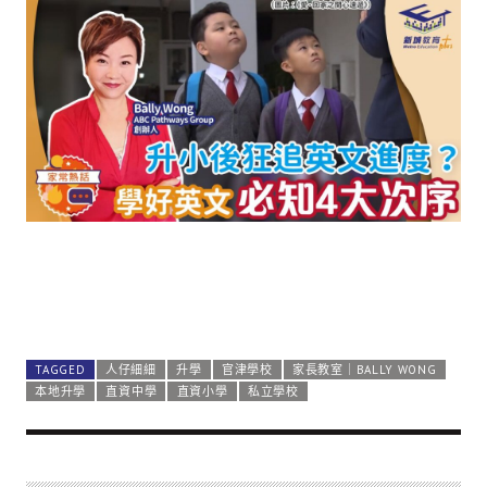
TAGGED
人仔細細
升學
官津學校
家長教室｜BALLY WONG
本地升學
直資中學
直資小學
私立學校