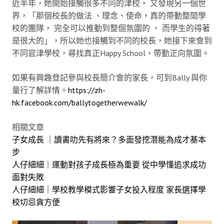
近半年，她開始接觸很多不同的津校， 又發現另一個世
界，「那個校長的做法 、理念、使命，真的帶動整間學
校的團隊， 完全可以推動到整個氛圍的 ， 而學生的得著
是很大的」，所以她也接觸到不同的校長，她接下來會到
不同官津學校，尋找真正Happy School，帶動正向氛圍。
如果有興趣登記參與校長簡介會的家長，可到Bally 與你
童行了解詳情。
https://zh-
hk.facebook.com/ballytogetherwewalk/
相關文章
子女成長 ｜讀書叻先有將來？多面發挖潛能為成才基本
步
人仔細細｜運動對孩子成長極為重要 從中學懂追求成功
面對失敗
人仔細細｜學校教學模式影響子女投入程度 家長選擇學
校切忌貪方便