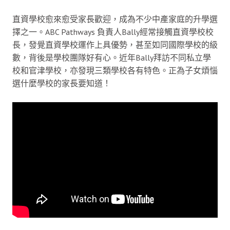
直資學校愈來愈受家長歡迎，成為不少中產家庭的升學選
擇之一。ABC Pathways 負責人Bally經常接觸直資學校校
長，發覺直資學校運作上具優勢，甚至如同國際學校的級
數，背後是學校團隊好有心。近年Bally拜訪不同私立學
校和官津學校，亦發現三類學校各有特色。正為子女煩惱
選什麼學校的家長要知道！