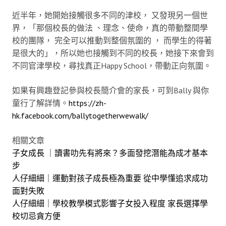
近半年，她開始接觸很多不同的津校， 又發現另一個世
界，「那個校長的做法 、理念、使命，真的帶動整間學
校的團隊， 完全可以推動到整個氛圍的 ， 而學生的得著
是很大的」，所以她也接觸到不同的校長，她接下來會到
不同官津學校，尋找真正Happy School，帶動正向氛圍。
如果有興趣登記參與校長簡介會的家長，可到Bally 與你
童行了解詳情。
https://zh-
hk.facebook.com/ballytogetherwewalk/
相關文章
子女成長 ｜讀書叻先有將來？多面發挖潛能為成才基本
步
人仔細細｜運動對孩子成長極為重要 從中學懂追求成功
面對失敗
人仔細細｜學校教學模式影響子女投入程度 家長選擇學
校切忌貪方便