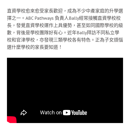
直資學校愈來愈受家長歡迎，成為不少中產家庭的升學選
擇之一。ABC Pathways 負責人Bally經常接觸直資學校校
長，發覺直資學校運作上具優勢，甚至如同國際學校的級
數，背後是學校團隊好有心。近年Bally拜訪不同私立學
校和官津學校，亦發現三類學校各有特色。正為子女煩惱
選什麼學校的家長要知道！