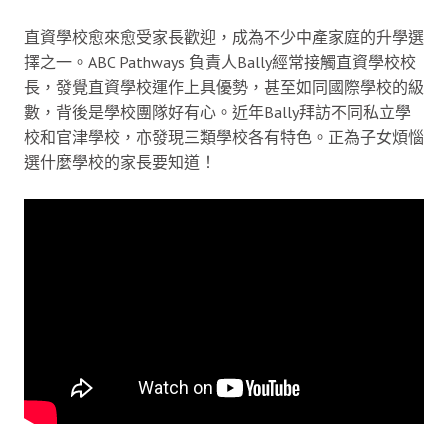
直資學校愈來愈受家長歡迎，成為不少中產家庭的升學選
擇之一。ABC Pathways 負責人Bally經常接觸直資學校校
長，發覺直資學校運作上具優勢，甚至如同國際學校的級
數，背後是學校團隊好有心。近年Bally拜訪不同私立學
校和官津學校，亦發現三類學校各有特色。正為子女煩惱
選什麼學校的家長要知道！