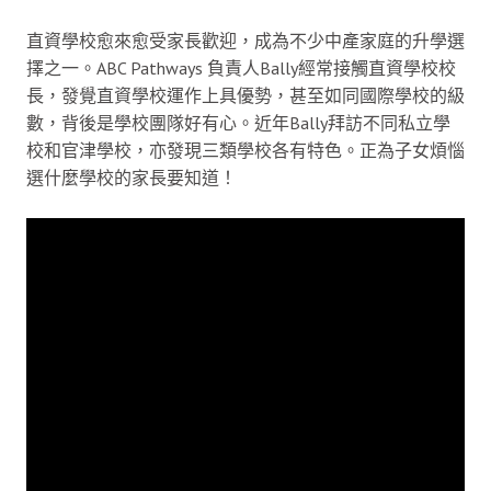
直資學校愈來愈受家長歡迎，成為不少中產家庭的升學選
擇之一。ABC Pathways 負責人Bally經常接觸直資學校校
長，發覺直資學校運作上具優勢，甚至如同國際學校的級
數，背後是學校團隊好有心。近年Bally拜訪不同私立學
校和官津學校，亦發現三類學校各有特色。正為子女煩惱
選什麼學校的家長要知道！