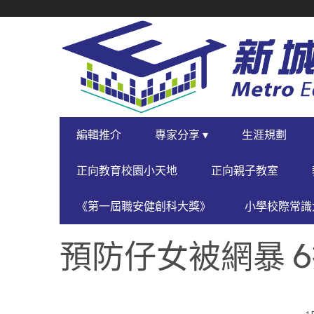
SECONDARY
NAVIGATION
PRIMARY
編輯推介
專家分享 ▾
生涯規劃
NAVIGATION
正向教育校園小天地
正向親子教室
《第一屆職安健創科大獎》
小學校際常識大
預防仔女被網暴 