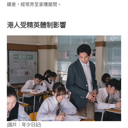
績差，經常弄至家嘈屋閉。
港人受精英體制影響
(圖片：年少日記)