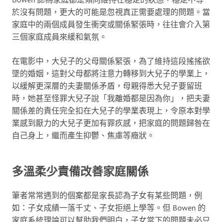
於沒有問題，更大的可能是忽視真正需要處理的問題。當
家庭中的兩個成員發生衝突或關係緊張時，往往會介入第
三個家庭成員來緩和氣氛。
在電影中，大兒子的父母關係緊張，為了維持這段搖搖欲
墜的婚姻，這對父母都將注意力轉移到大兒子的學業上，
以緩解更深層的夫妻關係矛盾，母親得悉大兒子要留班
時，她甚至怪罪大兒子說「我離婚都是因為你」，把夫妻
關係差的責任完全扣在大兒子的學業表現上，令原本對學
業感到厭力的大兒子更加有罪疚感，把家庭的問題歸咎在
自己身上，繼而產生抑鬱、焦慮等癥狀。
多溫柔少責備改善家庭關係
筆者常常遇到的個案都是家長認為子女有某些問題，例
如：子女成績一落千丈、子女拒絕上學等。但 Bowen 的
家庭系統理論可以幫助我們明白，子女當下的問題未必只