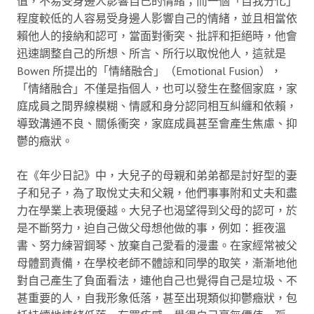
值，不易受身邊人影響自己的情緒；而一個「自我分化」
程度較低的人容易受身邊人影響自己的情緒，並且相當依
賴他人的接納和認可，當面對衝突、批評和拒絕時，他會
迅速調整自己的所想、所言、所行以取悅他人，這就是
Bowen 所提出的「情緒融合」（Emotional Fusion），
「情緒融合」不僅是指個人，也可以發生在整個家庭，家
庭成員之間界線模糊、情感和身分認同相互糾纏和依賴，
導致溝通不良、關係衝突，家庭成員甚至會產生焦慮、抑
鬱的癥狀。
在《年少日記》中，大兒子的母親和弟弟都是討好型的妻
子和兒子，為了取悅丈夫和父親，他們事事附和丈夫和盡
力在學業上表現優越。大兒子也渴望得到父母的認可，於
是不斷努力，迫自己做父母想他做的事，例如：捱夜溫
書、努力練習鋼琴、放棄自己愛看的漫畫。在家經常被父
母體罰責備，在學校老師不體諒和同學的取笑，漸漸地他
對自己產生了負面看法，連他自己也覺得自己是垃圾、不
甚重要的人，自我形象低落，甚至出現類似抑鬱癥狀，包