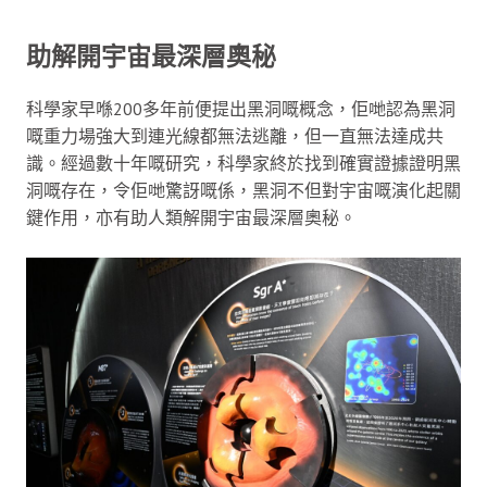
助解開宇宙最深層奧秘
科學家早喺200多年前便提出黑洞嘅概念，佢哋認為黑洞
嘅重力場強大到連光線都無法逃離，但一直無法達成共
識。經過數十年嘅研究，科學家終於找到確實證據證明黑
洞嘅存在，令佢哋驚訝嘅係，黑洞不但對宇宙嘅演化起關
鍵作用，亦有助人類解開宇宙最深層奧秘。