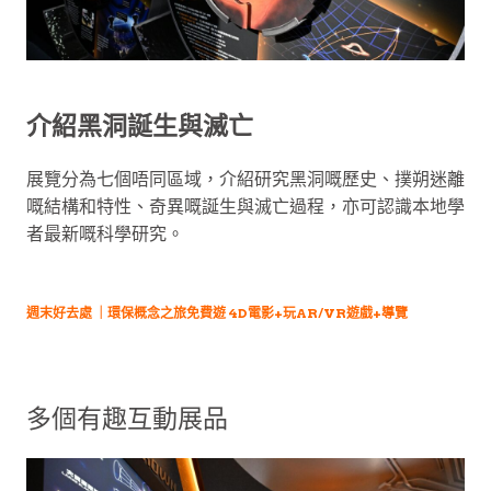
介紹黑洞誕生與滅亡
展覽分為七個唔同區域，介紹研究黑洞嘅歷史、撲朔迷離
嘅結構和特性、奇異嘅誕生與滅亡過程，亦可認識本地學
者最新嘅科學研究。
週末好去處 ｜環保概念之旅免費遊 4D電影+玩AR/VR遊戲+導覽
多個有趣互動展品