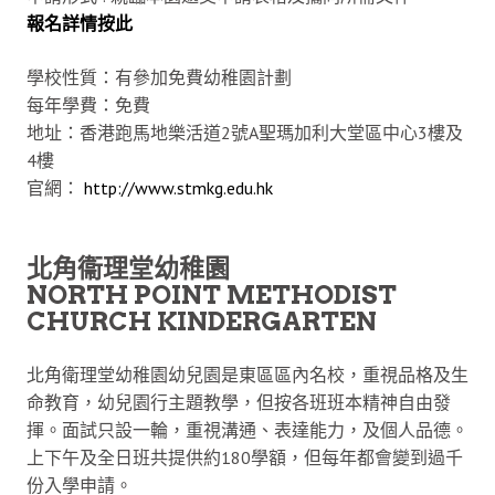
報名詳情按此
學校性質：有參加免費幼稚園計劃
每年學費：免費
地址：香港跑馬地樂活道2號A聖瑪加利大堂區中心3樓及
4樓
官網：
http://www.stmkg.edu.hk
北角衞理堂幼稚園
NORTH POINT METHODIST
CHURCH KINDERGARTEN
北角衛理堂幼稚園幼兒園是東區區內名校，重視品格及生
命教育，幼兒園行主題教學，但按各班班本精神自由發
揮。面試只設一輪，重視溝通、表達能力，及個人品德。
上下午及全日班共提供約180學額，但每年都會變到過千
份入學申請。