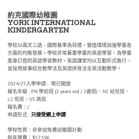
約克國際幼稚園
YORK INTERNATIONAL
KINDERGARTEN
學校以兩文三語、國際基準為目標，營造環境加強學童各
方面的均衡發展。學校非常著重學童的英語學習，為學童
度身訂造的英語學習教材。英語課堂均以互動形式進行，
並採用故事綜合教學法及英語拼音法全英活動教學。
2024/25入學申請 : 現已開放
報名年級 : PN 學前班 (2 years old /​ 2歲班)、N1 幼兒班、
L2 低班、U3 高班
報名費：/
申請形式 :
只接受網
上申請
學校性質：非參加免費幼稚園計劃
每年學費：$57,596