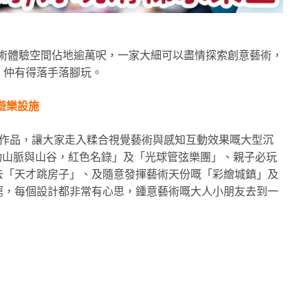
大藝術體驗空間佔地逾萬呎，一家大細可以盡情探索創意藝術，
，仲有得落手落腳玩。
激遊樂設施
嘅作品，讓大家走入糅合視覺藝術與感知互動效果嘅大型沉
鼓動山脈與山谷，紅色名錄」及「光球管弦樂團」、親子必玩
去「天才跳房子」、及隨意發揮藝術天份嘅「彩繪城鎮」及
窮，每個設計都非常有心思，鍾意藝術嘅大人小朋友去到一