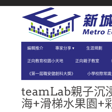
SECONDARY
NAVIGATION
PRIMARY
編輯推介
專家分享 ▾
生涯規劃
NAVIGATION
正向教育校園小天地
正向親子教室
《第一屆職安健創科大獎》
小學校際常識大
teamLab親子
海+滑梯水果園+