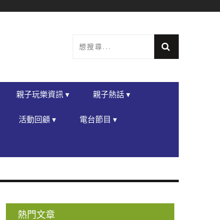
親子玩樂資訊 ▾
親子熱話 ▾
活動回顧 ▾
電台節目 ▾
熱門文章