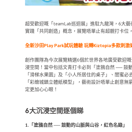
超受歡迎嘅「teamLab巡迴展」進駐九龍灣，6
實踐「共同創造」概念，展覽唔單止有超靚打卡位
全新沙田Play Park試玩體驗 玩轉Kiztopia多款刺
創作團隊為今次展覽精選6個於世界各地廣受歡迎
浸空間！當中包括文青打卡必到「塗鴉自然 ── 
「滑梯水果園」及「小人所居住的桌子」、閨蜜必
「彩繪城鎮立體紙模型」，藝術設計唔單止創意無
定更加心心眼！
6大沉浸空間逐個睇
1.「塗鴉自然 ── 鼓動的山脈與山谷，紅色名錄」