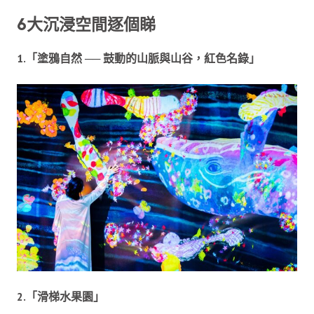
6大沉浸空間逐個睇
1.「塗鴉自然 ── 鼓動的山脈與山谷，紅色名錄」
2.「滑梯水果園」