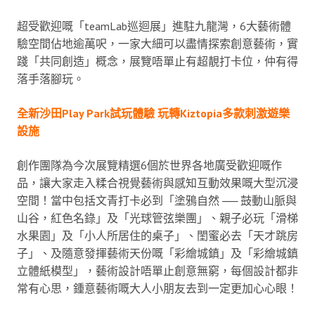
超受歡迎嘅「teamLab巡迴展」進駐九龍灣，6大藝術體
驗空間佔地逾萬呎，一家大細可以盡情探索創意藝術，實
踐「共同創造」概念，展覽唔單止有超靚打卡位，仲有得
落手落腳玩。
全新沙田Play Park試玩體驗 玩轉Kiztopia多款刺激遊樂
設施
創作團隊為今次展覽精選6個於世界各地廣受歡迎嘅作
品，讓大家走入糅合視覺藝術與感知互動效果嘅大型沉浸
空間！當中包括文青打卡必到「塗鴉自然 ── 鼓動山脈與
山谷，紅色名錄」及「光球管弦樂團」、親子必玩「滑梯
水果園」及「小人所居住的桌子」、閨蜜必去「天才跳房
子」、及隨意發揮藝術天份嘅「彩繪城鎮」及「彩繪城鎮
立體紙模型」，藝術設計唔單止創意無窮，每個設計都非
常有心思，鍾意藝術嘅大人小朋友去到一定更加心心眼！