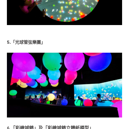
5.「光球管弦樂團」
6.「彩繪城鎮」及「彩繪城鎮立體紙模型」