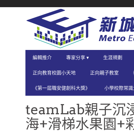
SECONDARY
NAVIGATION
PRIMARY
編輯推介
專家分享 ▾
生涯規劃
NAVIGATION
正向教育校園小天地
正向親子教室
《第一屆職安健創科大獎》
小學校際常識大
teamLab親子
海+滑梯水果園+