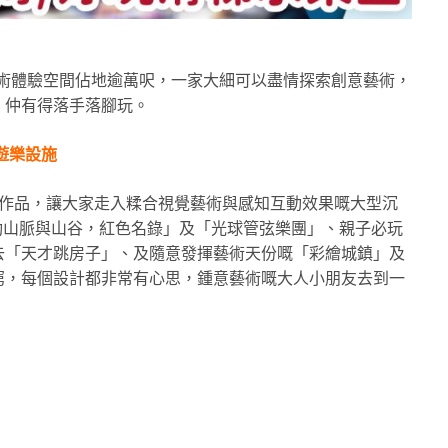
大藝術體驗空間佔地逾萬呎，一家大細可以盡情探索創意藝術，
，仲有得落手落腳玩。
激遊樂設施
嘅作品，讓大家走入糅合視覺藝術與感知互動效果嘅大型沉
鼓動山脈與山谷，紅色名錄」及「光球管弦樂團」、親子必玩
去「天才跳房子」、及隨意發揮藝術天份嘅「彩繪城鎮」及
窮，每個設計都非常有心思，鍾意藝術嘅大人小朋友去到一