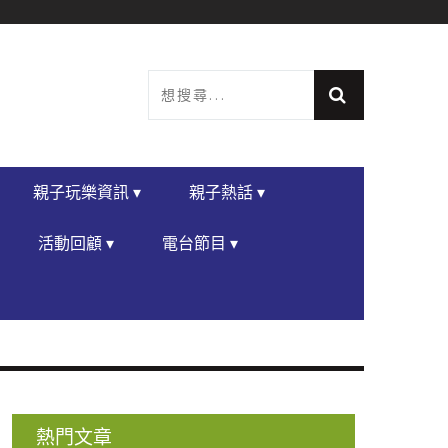
親子玩樂資訊 ▾
親子熱話 ▾
活動回顧 ▾
電台節目 ▾
熱門文章