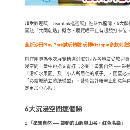
超受歡迎嘅「teamLab巡迴展」進駐九龍灣，6
實踐「共同創造」概念，展覽唔單止有超靚打卡位
全新沙田Play Park試玩體驗 玩轉Kiztopia多款刺
創作團隊為今次展覽精選6個於世界各地廣受歡迎
浸空間！當中包括文青打卡必到「塗鴉自然 ── 
「滑梯水果園」及「小人所居住的桌子」、閨蜜必
「彩繪城鎮立體紙模型」，藝術設計唔單止創意無
定更加心心眼！
6大沉浸空間逐個睇
1.「塗鴉自然 ── 鼓動的山脈與山谷，紅色名錄」