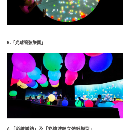
5.「光球管弦樂團」
6.「彩繪城鎮」及「彩繪城鎮立體紙模型」