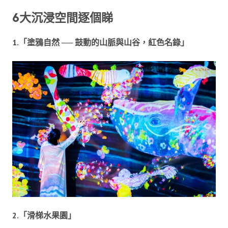
6大沉浸空間逐個睇
1.「塗鴉自然 ── 鼓動的山脈與山谷，紅色名錄」
2.「滑梯水果園」