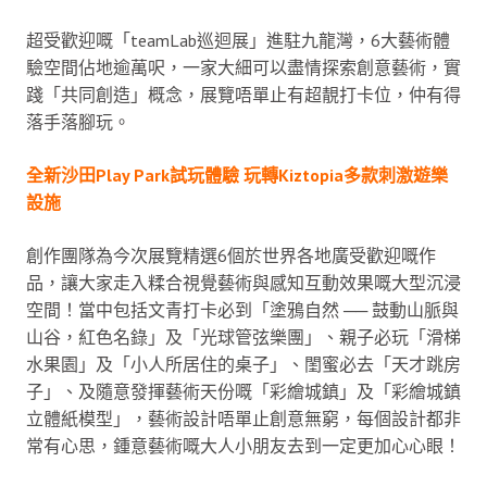
超受歡迎嘅「teamLab巡迴展」進駐九龍灣，6大藝術體
驗空間佔地逾萬呎，一家大細可以盡情探索創意藝術，實
踐「共同創造」概念，展覽唔單止有超靚打卡位，仲有得
落手落腳玩。
全新沙田Play Park試玩體驗 玩轉Kiztopia多款刺激遊樂
設施
創作團隊為今次展覽精選6個於世界各地廣受歡迎嘅作
品，讓大家走入糅合視覺藝術與感知互動效果嘅大型沉浸
空間！當中包括文青打卡必到「塗鴉自然 ── 鼓動山脈與
山谷，紅色名錄」及「光球管弦樂團」、親子必玩「滑梯
水果園」及「小人所居住的桌子」、閨蜜必去「天才跳房
子」、及隨意發揮藝術天份嘅「彩繪城鎮」及「彩繪城鎮
立體紙模型」，藝術設計唔單止創意無窮，每個設計都非
常有心思，鍾意藝術嘅大人小朋友去到一定更加心心眼！