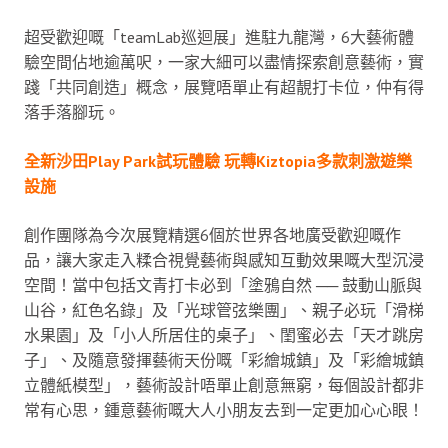
超受歡迎嘅「teamLab巡迴展」進駐九龍灣，6大藝術體
驗空間佔地逾萬呎，一家大細可以盡情探索創意藝術，實
踐「共同創造」概念，展覽唔單止有超靚打卡位，仲有得
落手落腳玩。
全新沙田Play Park試玩體驗 玩轉Kiztopia多款刺激遊樂
設施
創作團隊為今次展覽精選6個於世界各地廣受歡迎嘅作
品，讓大家走入糅合視覺藝術與感知互動效果嘅大型沉浸
空間！當中包括文青打卡必到「塗鴉自然 ── 鼓動山脈與
山谷，紅色名錄」及「光球管弦樂團」、親子必玩「滑梯
水果園」及「小人所居住的桌子」、閨蜜必去「天才跳房
子」、及隨意發揮藝術天份嘅「彩繪城鎮」及「彩繪城鎮
立體紙模型」，藝術設計唔單止創意無窮，每個設計都非
常有心思，鍾意藝術嘅大人小朋友去到一定更加心心眼！