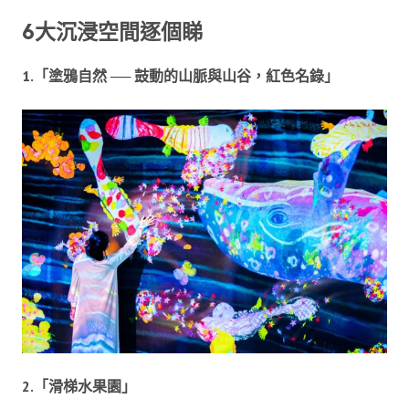
6大沉浸空間逐個睇
1.「塗鴉自然 ── 鼓動的山脈與山谷，紅色名錄」
2.「滑梯水果園」