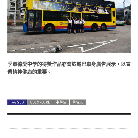
季軍德愛中學的得獎作品亦會於城巴車身廣告展示，以宣
傳精神健康的重要。
更多相關文章
週末好去處 ｜香港故宮文化博物館懶人包
週末好去處 ｜新界九龍區四大兒童室內遊樂場玩後報告
TAGGED
COEXPLORE
中學生
學住玩
長洲戲院變身多元文化園區 試做演員拍戲+模擬考古發掘