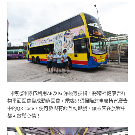
同時冠軍隊伍利用AR及IG 濾鏡等技術，將精神健康吉祥
物平面圖像變成動態圖像，乘客只須掃瞄於車廂椅背廣告
中的QR code，便可參與有趣互動遊戲，讓乘客在旅程中
都可放鬆心情！