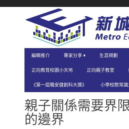
SECONDARY
NAVIGATION
PRIMARY
編輯推介
專家分享 ▾
生涯規劃
NAVIGATION
正向教育校園小天地
正向親子教室
《第一屆職安健創科大獎》
小學校際常識大
親子關係需要界限
的邊界