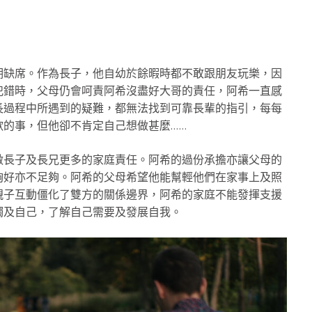
期缺席。作為長子，他自幼於餘暇時都不敢跟朋友玩樂，因
犯錯時，父母仍會呵責阿希沒盡好大哥的責任，阿希一直感
長過程中所遇到的疑難，都無法找到可靠長輩的指引，每每
的事，但他卻不肯定自己想做甚麼……
做長子及長兄更多的家庭責任。阿希的過份承擔亦讓父母的
夠好亦不足夠。阿希的父母希望他能幫輕他們在家事上及照
親子互動僵化了雙方的關係邊界，阿希的家庭不能發揮支援
觸及自己，了解自己需要及發展自我。