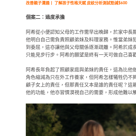
改善親子溝通丨 了解孩子性格天賦 皮紋分析測試勁減$600
個案二：過度承擔
阿希從小便認知父母的工作需早出晚歸，於家中長
他明白自己需負責照顧弟妹及料理家務。惟當弟妹
到委屈，這亦讓他與父母關係逐漸疏離。阿希於成
只能見步行步。阿希的願望是終有一天可做自己喜歡
阿希長年負起了照顧家庭與弟妹的責任，這為比他
角色縮減為只在外工作養家，但阿希怎樣犧牲仍不
顧子女上的責任，但那責任又本是誰的責任呢？這
他的功能，他亦習慣漠視自己的需要，形成他難以