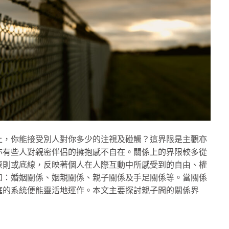
上，你能接受別人對你多少的注視及碰觸？這界限是主觀亦
亦有些人對親密伴侣的擁抱感不自在。關係上的界限較多從
原則或底線，反映著個人在人際互動中所感受到的自由、權
如：婚姻關係、姻親關係、親子關係及手足關係等。當關係
庭的系統便能靈活地運作。本文主要探討親子間的關係界