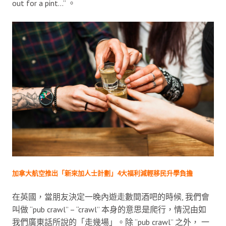
out for a pint…” 。
加拿大航空推出「新來加人士計劃」4大福利減輕移民升學負擔
在英國，當朋友決定一晚內遊走數間酒吧的時候, 我們會
叫做 “pub crawl” – “crawl” 本身的意思是爬行，情況由如
我們廣東話所說的「走幾場」。除 “pub crawl” 之外， 一