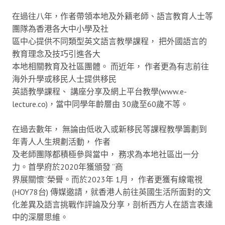
在過往八年，作者帶領本地及外籍老師、語言教育人士等
團隊為香港各大中小學及社
區中心提供不同類型英文語言教學課程， 把外國語言的
教育理念及技巧引進各大
本地相關教育及社區團體。 而近年， 作者更為有志前往
海外升學或移民人士提供移民
英語教學課程、 講座分享及網上平台教學(www.e-
lecture.co)，當中同學年齡層由 30歲至60歲不等。
在過去數年， 無論由低收入或新移民等課程教學籌劃到
年青人人生規劃活動， 作者
及老師團隊都積極參與當中， 務求為本地社區出一分
力。首學府於2020年獲頒發 “商
界展關懷”榮譽。而於2023年 1月， 作者更獲有線電視
(HOY78台) 傳媒邀請，就香港人前往英國生活所面對的文
化差異及語言挑戰作評論及分享，剖析西方人在語言表達
中的深層思維。