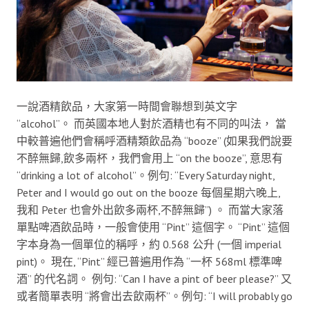
一說酒精飲品，大家第一時間會聯想到英文字
“alcohol”。 而英國本地人對於酒精也有不同的叫法， 當
中較普遍他們會稱呼酒精類飲品為 “booze” (如果我們說要
不醉無歸,飲多兩杯，我們會用上 “on the booze”, 意思有
“drinking a lot of alcohol”。例句: “Every Saturday night,
Peter and I would go out on the booze 每個星期六晚上,
我和 Peter 也會外出飲多兩杯,不醉無歸”) 。 而當大家落
單點啤酒飲品時，一般會使用 “Pint” 這個字。 “Pint” 這個
字本身為一個單位的稱呼，約 0.568 公升 (一個 imperial
pint)。 現在, “Pint” 經已普遍用作為 “一杯 568ml 標準啤
酒” 的代名詞。 例句: “Can I have a pint of beer please?” 又
或者簡單表明 “將會出去飲兩杯”。例句: “I will probably go