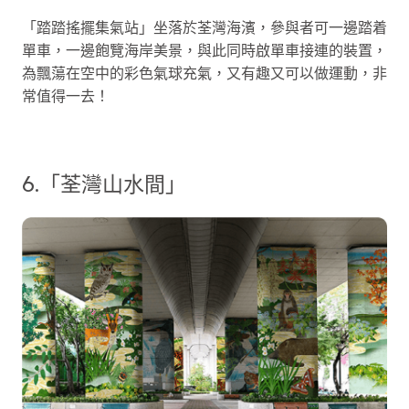
「踏踏搖擺集氣站」坐落於荃灣海濱，參與者可一邊踏着
單車，一邊飽覽海岸美景，與此同時啟單車接連的裝置，
為飄蕩在空中的彩色氣球充氣，又有趣又可以做運動，非
常值得一去！
6.「荃灣山水間」