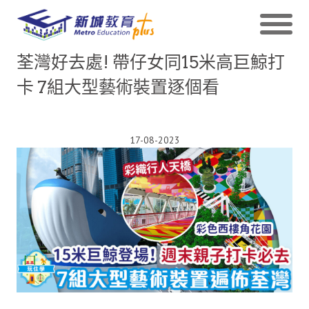
荃灣好去處! 帶仔女同15米高巨鯨打
卡 7組大型藝術裝置逐個看
17-08-2023