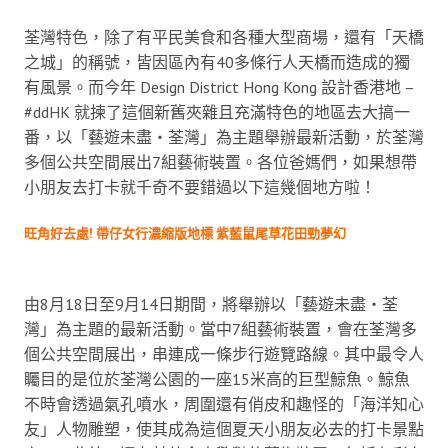
荃灣特色，除了有平民美食和各種大型商場，還有「天橋
之城」的稱號，皆因區內有40多條行人天橋而造成的獨
有風景。而今年 Design District Hong Kong 設計香港地 –
#ddHK 就揀了這個新舊夾雜且充滿特色的地區去大搞一
番，以「藝遊未盡・荃灣」為主題舉辦最新活動，於荃灣
多個公共空間展出7組藝術裝置。各位爸媽們，如果想帶
小朋友去打卡就千奇不要錯過以下這幾個地方啦！
旺角好去處! 帶仔女行濃縮版地標 紫藍鼠尾草花田勁夢幻
由8月18日至9月14日期間，將舉辦以「藝遊未盡・荃
灣」為主題的最新活動。當中7組藝術裝置，會在荃灣多
個公共空間展出，串連成一條步行遊覽路線。其中最令人
矚目的是位於荃灣公園的一座15米高的巨型鯨魚。鯨魚
不時會透過氣孔噴水，周圍還有俏皮和趣怪的「海洋知心
友」人物雕塑，使其成為這個夏天小朋友必去的打卡景點