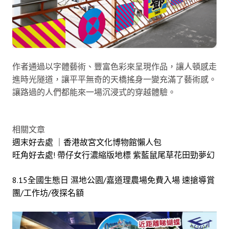
作者通過以字體藝術、豐富色彩來呈現作品，讓人頓感走
進時光隧道，讓平平無奇的天橋搖身一變充滿了藝術感。
讓路過的人們都能來一場沉浸式的穿越體驗。
相關文章
週末好去處 ｜香港故宮文化博物館懶人包
旺角好去處! 帶仔女行濃縮版地標 紫藍鼠尾草花田勁夢幻
8.15全國生態日 濕地公園/嘉道理農場免費入場 速搶導賞
團/工作坊/夜探名額