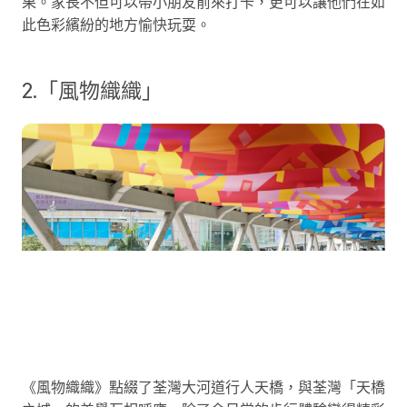
果。家長不但可以帶小朋友前來打卡，更可以讓他們在如
此色彩繽紛的地方愉快玩耍。
2.「風物織織」
《風物織織》點綴了荃灣大河道行人天橋，與荃灣「天橋