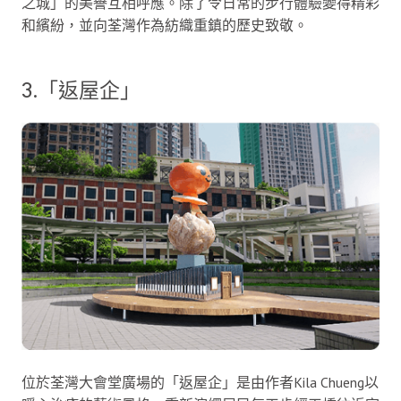
之城」的美譽互相呼應。除了令日常的步行體驗變得精彩
和繽紛，並向荃灣作為紡織重鎮的歷史致敬。
3.「返屋企」
位於荃灣大會堂廣場的「返屋企」是由作者Kila Chueng以