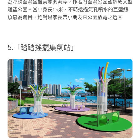
為呼應荃灣坐擁美麗的海岸，作者將荃灣公園塑造成大型
雕塑公園。當中身長15米、不時透過氣孔噴水的巨型鯨
魚最為矚目，絕對是家長帶小朋友來公園放電之選。
5.「踏踏搖擺集氣站」