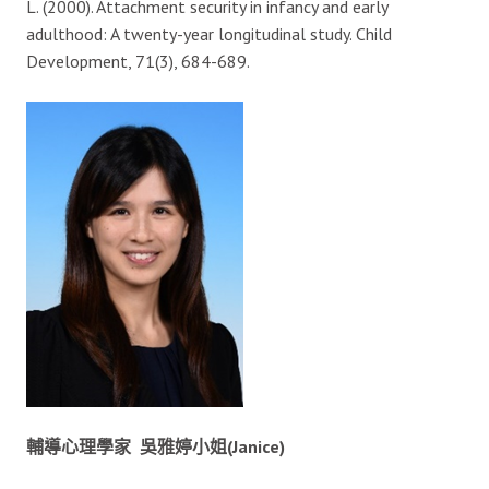
L. (2000). Attachment security in infancy and early
adulthood: A twenty-year longitudinal study. Child
Development, 71(3), 684-689.
輔導心理學家
吳雅婷小姐
(Janice)