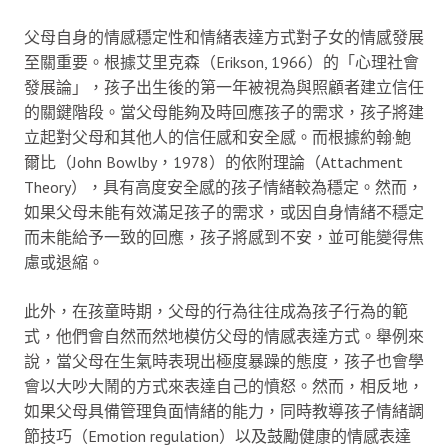
父母自身的情感穩定性和情緒表達方式對子女的情感發展
至關重要。根據艾里克森（Erikson, 1966）的「心理社會
發展論」，孩子出生後的第一年被視為與照顧者建立信任
的關鍵階段。當父母能夠及時回應孩子的需求，孩子將建
立起對父母和其他人的信任感和安全感。而根據約翰·鮑
爾比（John Bowlby，1978）的依附理論（Attachment
Theory），具有高度安全感的孩子情緒較為穩定。然而，
如果父母未能有效滿足孩子的需求，或因自身情緒不穩定
而未能給予一致的回應，孩子將感到不安，並可能變得焦
慮或退縮。
此外，在孩童時期，父母的行為往往成為孩子行為的範
式，他們會自然而然地模仿父母的情感表達方式。舉例來
說，當父母在生氣時表現出極度暴躁的態度，孩子也會學
會以大吵大鬧的方式來表達自己的憤怒。然而，相反地，
如果父母具備管理負面情緒的能力，同時教導孩子情緒調
節技巧（Emotion regulation）以及鼓勵健康的情感表達