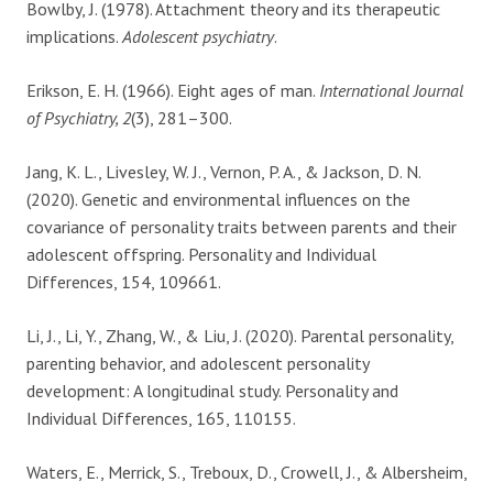
Bowlby, J. (1978). Attachment theory and its therapeutic
implications.
Adolescent psychiatry
.
Erikson, E. H. (1966). Eight ages of man.
International Journal
of Psychiatry, 2
(3), 281–300.
Jang, K. L., Livesley, W. J., Vernon, P. A., & Jackson, D. N.
(2020). Genetic and environmental influences on the
covariance of personality traits between parents and their
adolescent offspring. Personality and Individual
Differences, 154, 109661.
Li, J., Li, Y., Zhang, W., & Liu, J. (2020). Parental personality,
parenting behavior, and adolescent personality
development: A longitudinal study. Personality and
Individual Differences, 165, 110155.
Waters, E., Merrick, S., Treboux, D., Crowell, J., & Albersheim,