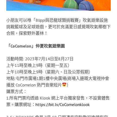
小朋友可以喺「Blippi與恐龍球類挑戰賽」吹氣遊樂設施
挑戰籃球及足球遊戲，更可於充滿夏日感覺嘅吹氣椰樹下
合照，探索野外叢林！
「CoComelon」仲夏吹氣遊樂園
活動時間: 2023年7月14日至8月27日
上午11時至晚上9時（星期一至五）
上午10時至晚上9時（星期六、日及公眾假期）
地點:屯門市廣場1期1樓中央廣場(商場入邊嘅大電視仲會
播放 CoComelon 熱門音樂短片
）
購票方式：
1.所有門票均透過 Klook 網上平台獨家發售，不設實體售
票。購票網址：
https://bit.lv/CoComelonklook