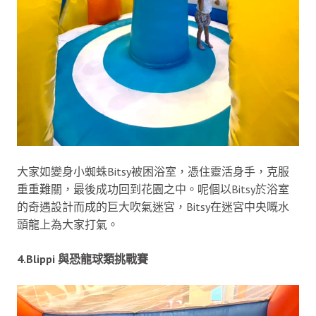
大家如變身小蜘蛛Bitsy被困浴室，憑住靈活身手，克服
重重難關，最後成功回到花園之中。呢個以Bitsy於浴室
的奇遇設計而成的巨大吹氣迷宮，Bitsy在迷宮中央嘅水
頭龍上為大家打氣。
4.Blippi 與恐龍球類挑戰賽