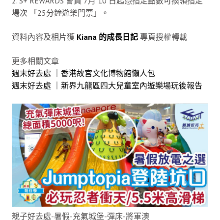
2. S+ REWARDS 會員 7月 10 日起憑指定點數可換領指定
場次 「25分鐘遊樂門票」。
資料內容及相片獲
Kiana 的成長日記
專頁授權轉載
更多相關文章
週末好去處 ｜香港故宮文化博物館懶人包
週末好去處 ｜新界九龍區四大兒童室內遊樂場玩後報告
親子好去處-暑假-充氣城堡-彈床-將軍澳