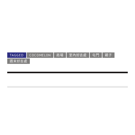
TAGGED
COCOMELON
商場
室內好去處
屯門
親子
週末好去處