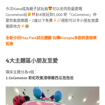
今次Kiana成為親子試玩員
可以去同佢最愛嘅
Cocomelon玩
$58就玩到5,000 呎「CoComelon」仲
夏吹氣遊樂園，2歲以下免費
絕對可以令小朋友放盡
電既地方
全新沙田Play Park試玩體驗 玩轉Kiztopia多款刺激遊樂
設施
4大主題區小朋友至愛
彈床主題分為4個：
1.CoComelon 彩虹吹氣滑梯連西瓜泡泡池