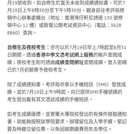
月19號收到。如自修生於當天未收到成績通知書，可於7
月20日上午8時30分至下午5時30分，親身前往考評局修
頓中心辦事處櫃台（地址：香港灣仔軒尼詩道 130 號修
頓中心 12 樓）或致電公開考試資訊中心（電話：3628
8860）查詢。
自修生及夜校考生：
亦可以於7月19日早上7時起至8月31
日期間，透過
香港中學文憑考試網上服務
的帳戶查閱成
績；夜校考生則可透過
成績查閱網址
查閱成績。登入密碼
已於7月初郵寄予夜校考生。
除了成績通知書，考評局亦會以手機短訊（SMS）發放成
績，並於7月19日上午9時起，向已提供SMS手機號碼的
考生發出載有其文憑試成績的手機短訊。
如考生成績達標，並曾獲大專院校發出的有條件錄取通知
書，就能夠按照該學院要求，辦理留位及入學手續。緊記
要及時繳交留位費，以免因逾期繳費而失去學位。