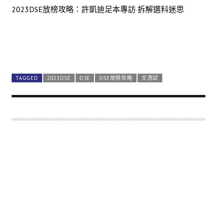
2023DSE放榜攻略：許凱迪足本專訪 拆解選科迷思
TAGGED
2023DSE
DSE
DSE放榜攻略
文憑試