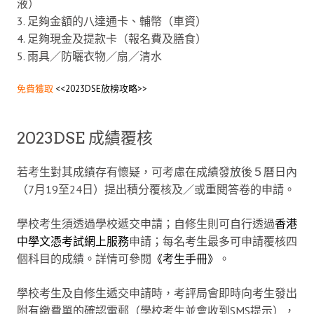
液）
3. 足夠金額的八達通卡、輔幣（車資）
4. 足夠現金及提款卡（報名費及膳食）
5. 雨具／防曬衣物／扇／清水
免費獲取
<<2023DSE放榜攻略>>
2023DSE 成績覆核
若考生對其成績存有懷疑，可考慮在成績發放後５曆日內
（7月19至24日）提出積分覆核及／或重閱答卷的申請。
學校考生須透過學校遞交申請；自修生則可自行透過
香港
中學文憑考試網上服務
申請；每名考生最多可申請覆核四
個科目的成績。詳情可參閱
《考生手冊》
。
學校考生及自修生遞交申請時，考評局會即時向考生發出
附有繳費單的確認電郵（學校考生並會收到SMS提示），