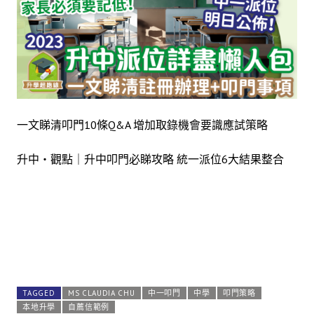
一文睇清叩門10條Q&A 增加取錄機會要識應試策略
升中・觀點｜升中叩門必睇攻略 統一派位6大結果整合
TAGGED
MS CLAUDIA CHU
中一叩門
中學
叩門策略
本地升學
自薦信範例