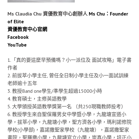
Ms Claudia Chu 資優教育中心創辦人
Ms Chu：Founder
of Elite
資優教育中心官網
Facebook
YouTube
1.「真的要這麼早預備嗎？小一派位及 面試攻略」電子書
作者
2. 前拔萃小學主任, 曾任全日制小學主任及小一面試訓練
老師逾十五年
3. 教授Band one學生/準學生超過15000小時
4. 教育碩士，主修英語教學
5. 大學頒授英語教學獎第一名 （共250現職教師投考）
6. 教授學生來自聖保羅男女中學暨小學，九龍塘宣道小
學，拔萃小學，九龍塘小學，聖方濟各小學，瑪利諾修院
學校(小學部)，嘉諾撒聖家學校（九龍塘），嘉諾撒聖家
書院，聖羅撒小學，九龍塘官立小學，崇真小學，培正小