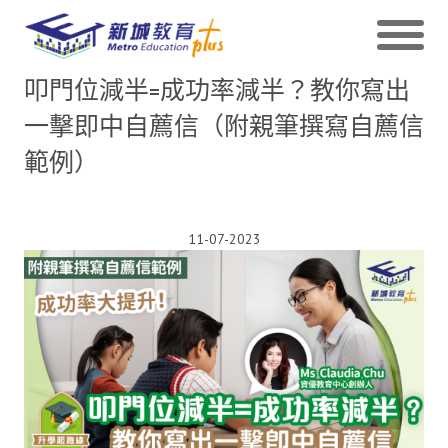
叩門位減半=成功率減半？教你寫出
一擊即中自薦信（附親筆撰寫自薦信
範例）
11-07-2023