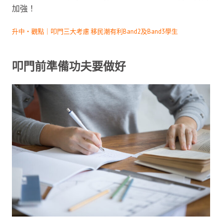
加強！
升中・觀點｜叩門三大考慮 移民潮有利Band2及Band3學生
叩門前準備功夫要做好