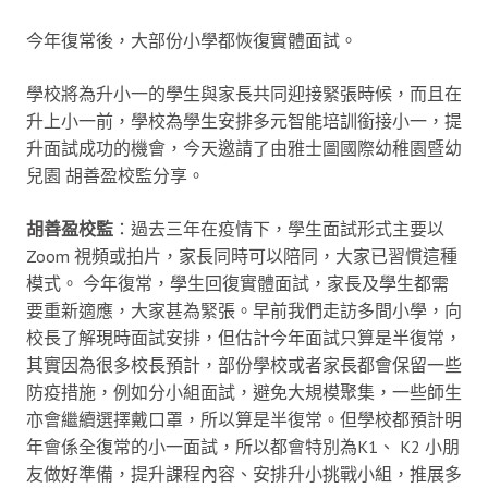
今年復常後，大部份小學都恢復實體面試。
學校將為升小一的學生與家長共同迎接緊張時候，而且在
升上小一前，學校為學生安排多元智能培訓銜接小一，提
升面試成功的機會，今天邀請了由雅士圖國際幼稚園暨幼
兒園 胡善盈校監分享。
胡善盈校監
：過去三年在疫情下，學生面試形式主要以
Zoom 視頻或拍片，家長同時可以陪同，大家已習慣這種
模式。
今年復常，學生回復實體面試，家長及學生都需
要重新適應，大家甚為緊張。早前我們走訪多間小學，向
校長了解現時面試安排，但估計今年面試只算是半復常，
其實因為很多校長預計，部份學校或者家長都會保留一些
防疫措施，例如分小組面試，避免大規模聚集，一些師生
亦會繼續選擇戴口罩，所以算是半復常。但學校都預計明
年會係全復常的小一面試，所以都會特別為K1、 K2 小朋
友做好準備，提升課程內容、安排升小挑戰小組，推展多