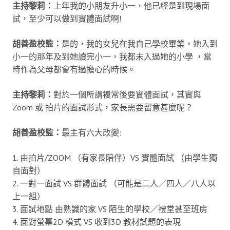
主持黎莉：
上年我的小朋友升小一，他已經是到現場面
試，至少可以做到實體面試啊!
胡善盈校監：
是的，我的女兒在我自己學校畢業，她入到
小一的那年及到她讀完小一，我都未入過她的小學 ，當
時作為父母都會有過擔心的時候。
主持黎莉：
對於一個所謂複常後要實體面試，其實與
Zoom 或 拍片的面試形式，家長需要留意甚麼呢？
胡善盈校監：
最主有六大改變:
1. 由拍片/ZOOM （有家長陪伴）VS 實體面試 （由學生獨
自面對）
2. 一對一面試 VS 群體面試 （可能是二人／四人／八人以
上一組）
3. 面試地點 由熟識的家 VS 陌生的學校／禮堂甚至班房
4. 面對螢幕2D 模式 VS 收到3D 教材試題的表現