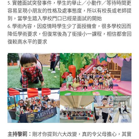
5. 實體面試突發事件，學生的舉止／小動作／等待時間更
容易呈現小朋友的性格及處事態度，所以有校長或老師提
到，當學生踏入學校門口已經是面試的開始
6. 學術內容，因疫情時學生少了面授機會，很多學校因而
降低學術要求，但復常後為了銜接小一課程，相信都會回
復較高水平的要求
主持黎莉：
剛才你提到六大改變，真的令父母擔心，其實