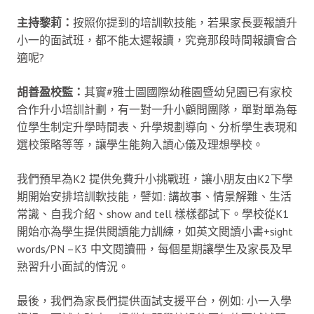
主持黎莉：
按照你提到的培訓軟技能，若果家長要報讀升
小一的面試班，都不能太遲報讀，究竟那段時間報讀會合
適呢?
胡善盈校監：
其實#雅士圖國際幼稚園暨幼兒園已有家校
合作升小培訓計劃，有一對一升小顧問團隊，單對單為每
位學生制定升學時間表、升學規劃導向、分析學生表現和
選校策略等等，讓學生能夠入讀心儀及理想學校。
我們預早為K2 提供免費升小挑戰班，讓小朋友由K2下學
期開始安排培訓軟技能，譬如: 講故事、情景解難、生活
常識、自我介紹、show and tell 樣樣都試下。學校從K1
開始亦為學生提供閱讀能力訓練，如英文閱讀小書+sight
words/PN –K3 中文閱讀冊，每個星期讓學生及家長及早
熟習升小面試的情況。
最後，我們為家長們提供面試支援平台，例如: 小一入學