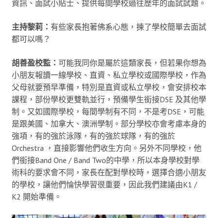
資訊、面試小貼士、提供每間學校過往歷年的面試試題。
主持黎莉：
有些家長抱著佛系心態，揀了學校簡單去面試
都可以嗎？
胡善盈校監：
可能我同你是屬於這類家長，但若果你想為
小朋友報讀一線學校、直資、私立學校或國際學校，作為
父母就要預早準備，特別是直資或私立學校，會安排校本
課程，部份學校更雙軌並行，預備學生銜接DSE 及其他學
制。又如國際學校，每間學制有不同，不是考DSE，可能
是跟美國、加拿大、澳洲學制。部分學校亦會考慮本身的
強項，有的強於泳隊，有的強於球隊，有的強於
Orchestra ，直接影響他們收生方向。另外不同學校，他
們銜接Band One / Band Two的中學，所以本身學校對學
術科的要求會不同，家長在配對學校時，選擇合適小朋友
的學校，讓他們惀快學習很重要，因此我們建議由K1 /
K2 開始準備。