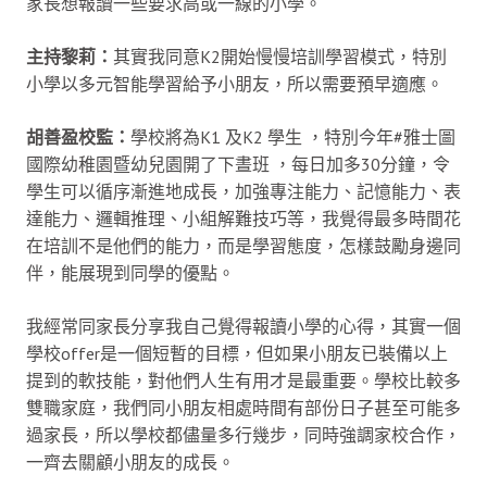
家長想報讀一些要求高或一線的小學。
主持黎莉：
其實我同意K2開始慢慢培訓學習模式，特別
小學以多元智能學習給予小朋友，所以需要預早適應。
胡善盈校監：
學校將為K1 及K2 學生 ，特別今年#雅士圖
國際幼稚園暨幼兒園開了下晝班 ，每日加多30分鐘，令
學生可以循序漸進地成長，加強專注能力、記憶能力、表
達能力、邏輯推理、小組解難技巧等，我覺得最多時間花
在培訓不是他們的能力，而是學習態度，怎樣鼓勵身邊同
伴，能展現到同學的優點。
我經常同家長分享我自己覺得報讀小學的心得，其實一個
學校offer是一個短暫的目標，但如果小朋友已裝備以上
提到的軟技能，對他們人生有用才是最重要。學校比較多
雙職家庭，我們同小朋友相處時間有部份日子甚至可能多
過家長，所以學校都儘量多行幾步，同時強調家校合作，
一齊去關顧小朋友的成長。