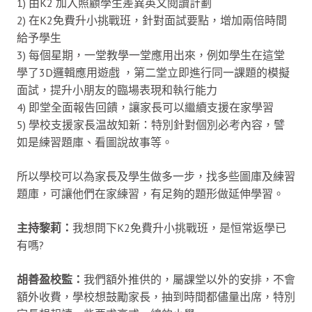
1) 由K2 加入照顧學生差異英文閱讀計劃
2) 在K2免費升小挑戰班，針對面試要點，增加兩倍時間
給予學生
3) 每個星期，一堂教學一堂應用出來，例如學生在這堂
學了3D邏輯應用遊戲 ，第二堂立即進行同一課題的模擬
面試，提升小朋友的臨場表現和執行能力
4) 即堂全面報告回饋，讓家長可以繼續支援在家學習
5) 學校支援家長温故知新：特別針對個別必考內容，譬
如是練習題庫、看圖說故事等。
所以學校可以為家長及學生做多一步，找多些圖庫及練習
題庫，可讓他們在家練習，有足夠的題形做延伸學習。
主持黎莉：
我想問下K2免費升小挑戰班，是恒常返學已
有嗎?
胡善盈校監：
我們額外推供的，屬課堂以外的安排，不會
額外收費，學校想鼓勵家長，抽到時間都儘量出席，特別