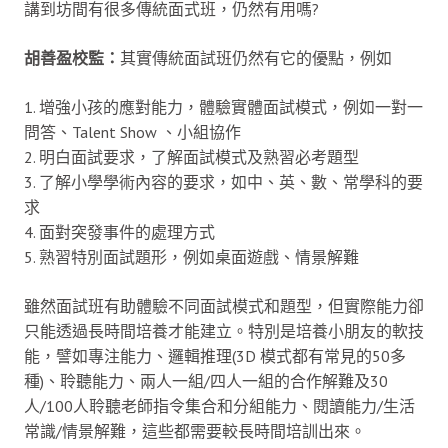
講到坊間有很多傳統面式班，仍然有用嗎?
胡善盈校監：
其實傳統面試班仍然有它的優點，例如
1. 增強小孩的應對能力，體驗實體面試模式，例如一對一
問答、Talent Show 、小組協作
2. 明白面試要求，了解面試模式及熟習必考題型
3. 了解小學學術內容的要求，如中、英、數、常學科的要
求
4. 面對突發事件的處理方式
5. 熟習特別面試題形，例如桌面遊戲、情景解難
雖然面試班有助體驗不同面試模式和題型，但實際能力卻
只能透過長時間培養才能建立。特別是培養小朋友的軟技
能，譬如專注能力、邏輯推理(3D 模式都有常見的50多
種)、聆聽能力、兩人一組/四人一組的合作解難及30
人/100人聆聽老師指令集合和分組能力、閱讀能力/生活
常識/情景解難，這些都需要較長時間培訓出來。