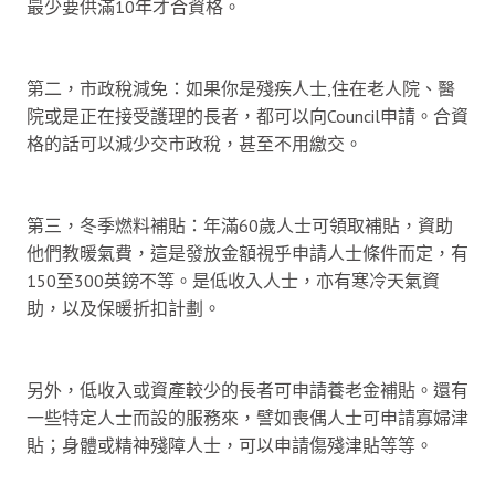
最少要供滿10年才合資格。
第二，市政稅減免：如果你是殘疾人士,住在老人院、醫
院或是正在接受護理的長者，都可以向Council申請。合資
格的話可以減少交市政稅，甚至不用繳交。
第三，冬季燃料補貼：年滿60歲人士可領取補貼，資助
他們教暖氣費，這是發放金額視乎申請人士條件而定，有
150至300英鎊不等。是低收入人士，亦有寒冷天氣資
助，以及保暖折扣計劃。
另外，低收入或資產較少的長者可申請養老金補貼。還有
一些特定人士而設的服務來，譬如喪偶人士可申請寡婦津
貼；身體或精神殘障人士，可以申請傷殘津貼等等。