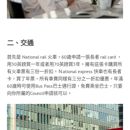
二、交通
首先是 National rail 火車，60歲申請一張長者 rail card ，
用30英鎊買一年或者用70英鎊買3年。擁有這張卡購買所
有火車票有三份一折扣。Ｎational express 快車也有長者
卡，買了年票，所有車費同樣有三分之一折扣優惠。年滿
60歲時可使用Bus Pass巴士通行證，免費乘坐巴士，只要
向你所屬的Council申請就可以。