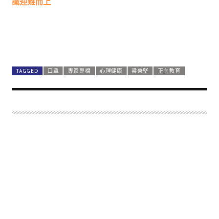
識迎難而上
TAGGED
口罩
專家專欄
心理健康
梁秉堅
正向教育