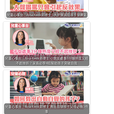
兒童心事台｜Rosa Kwok郭博士 3大步驟減低孩子發脾氣
兒童心事台｜Rosa Kwok郭博士 小朋友處事3分鐘熱度又經
不起挫折？家長必學4招幫助孩子突破自我
兒童心事台｜Rosa Kwok郭博士 教出自律孩子父母必做3件
事