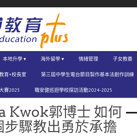
本地升學 ▾
海外留學 ▾
情緒管理
子女教養
教育+校長室
第三屆中學生電台節目製作基本法創作訓練
賽2025
職安健巡迴學校探訪活動2024-2025
 Kwok郭博士 如何
個步驟教出勇於承擔