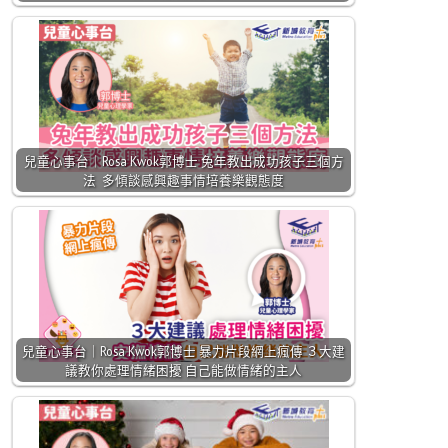
兒童心事台｜Rosa Kwok郭博士 兔年教出成功孩子三個方
法 多傾談感興趣事情培養樂觀態度
兒童心事台｜Rosa Kwok郭博士 暴力片段網上瘋傳 ３大建
議教你處理情緒困擾 自己能做情緒的主人