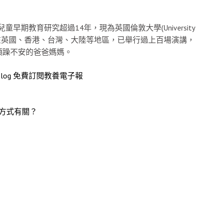
事兒童早期教育研究超過14年，現為英國倫敦大學(University
。郭博士在英國、香港、台灣、大陸等地區，已舉行過上百場演講，
煩躁不安的爸爸媽媽。
log
免費訂閱教養電子報
養方式有關？