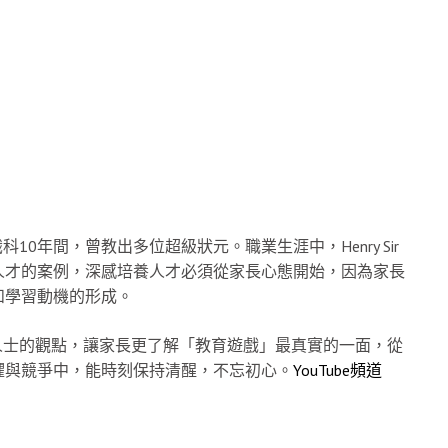
識科10年間，曾教出多位超級狀元。職業生涯中，Henry Sir
人才的案例，深感培養人才必須從家長心態開始，因為家長
和學習動機的形成。
聚業內人士的觀點，讓家長更了解「教育遊戲」最真實的一面，從
懼與競爭中，能時刻保持清醒，不忘初心。
YouTube頻道