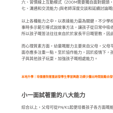
六、習慣線上互動模式（ZOOM需要獨自面對鏡頭
七、溝通和交流能力 (與老師深度交談和延續討論嘅
以上各種能力之中，以表達能力最為關鍵，不少學
事時多示範引導式說故事方法，讓孩子從日常中吸
所以孩子嘅答法往往來自於於家長平日嘅管教，因
而心理質素方面，幼童嘅壓力主要來自父母，父母
面亦應多注重一點。至於協作能力，因於疫情下，
子與其他孩子玩耍，加強孩子嘅相處能力。
本地升學｜培僑書院著重啟發學生學習興趣 功課少騰出時間鼓勵自發
小一面試著重的八大能力
綜合以上，父母可從PN/K1起便培養孩子各方面嘅