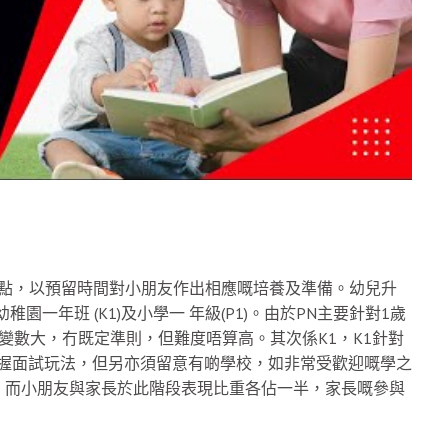
間點，以預留時間對小朋友作出相應嘅培養及準備。幼兒升
一年班 (K1)及小學一 年級(P1)。由於PN主要針對1歲
變數大，冇既定準則，但難度唔算高。其次係K1，K1針對
掌握面試玩法，但另亦須留意有啲學校，如非常受歡迎嘅學之
，而小朋友與家長於此階段表現比重各佔一半，家長嘅參與