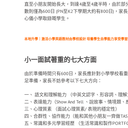
直至小朋友開始長大，到達4歲至4歲半時，由於部分
數則僅為600日 (PN至K2下學期大約有800日)
心儀小學取錄嘅學生。
本地升學｜激活小學英語教材由學校設計 培養學生自學能力享受學習
小一面試著重的七大方面
由於準備時間只有600日，家長應針對小學學校看
足準備，家長不妨參考以下七大方向：
一、 語文和理解能力 （中英文認字、形容詞、理解
二、表達能力（Show And Tell 、說故事、情境題
三、心理質素 （面試心理質素/ 表現的穩定性）
四、合群性、協作能力（能和其他小朋友一齊做TAS
五、常識和多元學習經歷 （生活常識和製作PORTFO