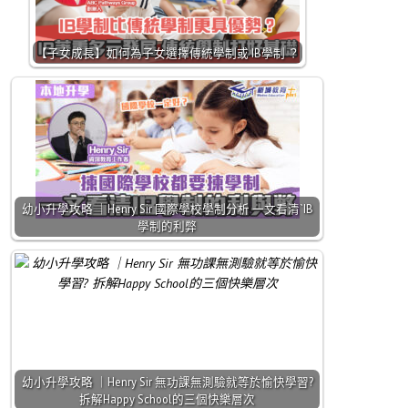
【子女成長】如何為子女選擇傳統學制或 IB學制 ？
幼小升學攻略 ｜Henry Sir 國際學校學制分析 一文看清`IB
學制的利弊
幼小升學攻略 ｜Henry Sir 無功課無測驗就等於愉快學習?
拆解Happy School的三個快樂層次