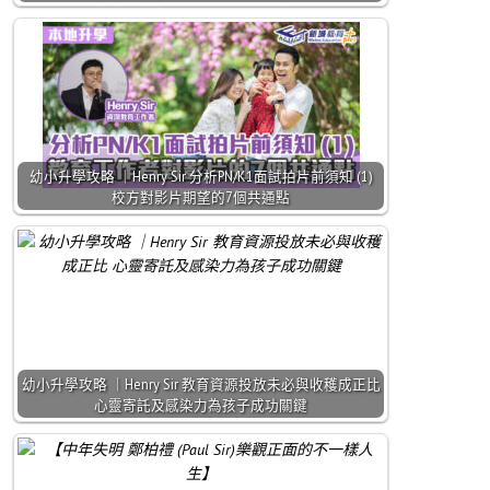
幼小升學攻略 ｜Henry Sir 分析PN/K1面試拍片前須知 (1)
校方對影片期望的7個共通點
幼小升學攻略 ｜Henry Sir 教育資源投放未必與收穫成正比
心靈寄託及感染力為孩子成功關鍵