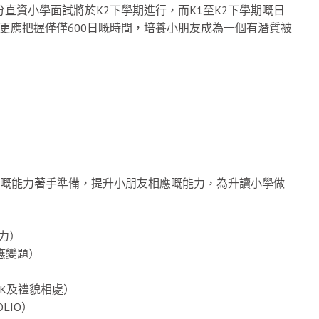
直資小學面試將於K2下學期進行，而K1至K2下學期嘅日
，家長更應把握僅僅600日嘅時間，培養小朋友成為一個有潛質被
重嘅能力著手準備，提升小朋友相應嘅能力，為升讀小學做
力）
、應變題）
K及禮貌相處）
LIO）