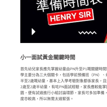
小一面試黃金關鍵時間
首先幼兒家長應先掌握幼童由PN升至P1嘅關鍵時
學主要分為三大個關卡，包括學前預備班（PN）、幼稚園
半至2歲嘅幼童，基本上入學考驗對象都係家長，且
2歲至2歲半幼童，有咗PN面試經驗，家長應較能
園，便有試過進行小組討論環節，家長可多加準備
度亦較高，所以無需太過緊張。