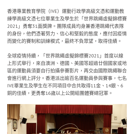
香港專業教育學院（IVE）運動行政學高級文憑和運動教
練學高級文憑七位畢業生及學生於「世界跳繩虛擬錦標賽
2021」勇奪31面獎牌。團隊成員均身兼香港跳繩代表隊
的身份，他們憑著努力、信心和堅毅的態度，應付因疫情
而變化的賽制和訓練模式，最終不負眾望，取得佳績。
全球疫情持續，「世界跳繩虛擬錦標賽2021」首度以線
上形式舉行，來自澳洲、德國、美國等超過廿個國家或地
區的運動員須要自行拍攝參賽影片，再交由國際跳繩聯合
會進行網上評分。香港派出逾百名運動員參與賽事，七名
IVE畢業生及學生在不同項目中合共取得11金、14銀、6
銅的佳績，更勇奪16歲以上公開組團體賽總冠軍。