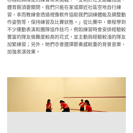
體育館須要關閉，我們只能在家或鄰近社區空地自行練
習，幸而教練會透過視像軟件協助我們訓練體能及調整動
作姿勢等，保持練習及比賽狀態。」從比賽中，樂程學到
不少運動表演和團隊協作技巧，例如練習時會安排經驗較
豐富的隊友做難度較高的花式，並主動與經驗較淺的隊友
加緊練習；另外，她們亦會選擇節奏感較重的背景音樂，
加強表演效果。