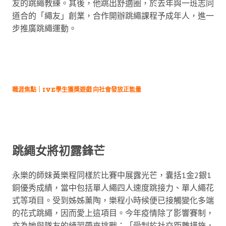
友的跳繩教練。其後，他跳出舒適圈，於去年與一班志同
道合的「繩友」創業，合作開辦跳繩課程予成年人，進一
步推廣跳繩運動。
職涯焦點｜IVE學生獲獎遊戲 向社會發放正能量
跳繩女將初露鋒芒
永樂的師妹黃樂程同樣於比賽中展露光芒，囊括1金2銀1
銅優秀成績，當中包括單人繩四人速度跳接力、單人繩花
式等項目。受到姊姊薰陶，樂程小時候便已接觸變化多端
的花式跳繩，因而愛上這項目。今年疫情除了影響賽制，
亦為她與隊友的練習帶來挑戰：「受制於社交距離措施，