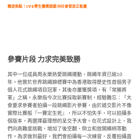
職涯焦點｜IVE學生獲獎遊戲 向社會發放正能量
參賽片段 力求完美致勝
其中一位成員周永樂熱愛跳繩運動，跳繩年資已逾10
年。他曾於世界跳繩錦標賽中為香港取得歷史性首個男子
個人花式跳繩項目冠軍，其後亦屢獲獎項，有「常勝將
軍」之稱。永樂指今次比賽採取新賽制，經驗難忘：「大
會要求參賽者拍攝一段跳繩影片參賽，由於遞交影片不像
實際比賽般『一賽定生死』，所以不怕失手，可以拍攝多
個版本，再選擇最理想的呈交予大會。在花式設計上，我
們向高難度挑戰，增加了後空翻、倒立和放開繩柄等動
作。為求做到最好，我們會拍攝每一次練習，反覆拍攝直