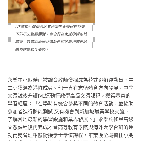
IVE運動行政學高級文憑學生黃樂程在疫情
下仍不忘繼續備戰，會自行在家或附近空地
練習，教練亦透過視像軟件與她維持體能訓
練和調整動作姿勢。
永樂在小四時已被體育教師發掘成為花式跳繩運動員，中
二更獲選為港隊成員。他一直有志循體育方向發展，中學
文憑試後升讀IVE運動行政學高級文憑課程，獲得豐富的
學習經歷：「在學時有機會參與不同的體育活動，並協助
參加者進行體能測試;又有機會到新加坡職業學校交流，
了解當地最新的學習設施和業界發展。」永樂於修畢高級
文憑課程後再完成才晉高等教育學院與海外大學合辦的運
動商務管理相關銜接學士學位課程，畢業後全職擔任小朋