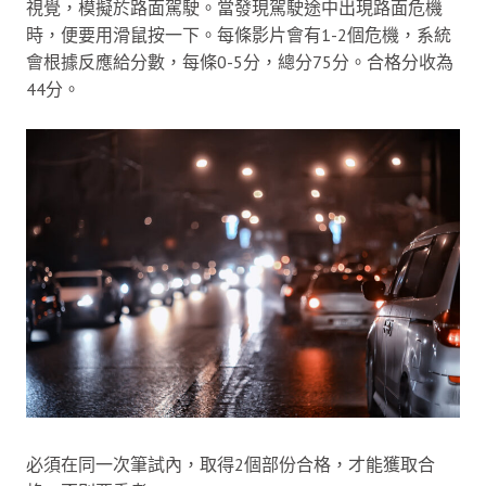
視覺，模擬於路面駕駛。當發現駕駛途中出現路面危機
時，便要用滑鼠按一下。每條影片會有1-2個危機，系統
會根據反應給分數，每條0-5分，總分75分。合格分收為
44分。
必須在同一次筆試內，取得2個部份合格，才能獲取合