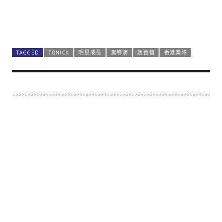
TAGGED
TONICK
明星成長
男導演
趙善恆
香港樂隊