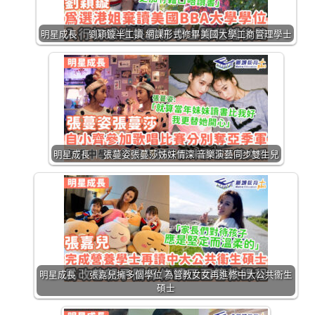
明星成長 ｜劉穎鏇半工讀 網課形式修畢美國大學工商管理學士
明星成長 ｜ 張蔓姿張蔓莎姊妹情深 音樂演藝同步雙生兒
明星成長 ｜ 張嘉兒擁多個學位 為管教女女再進修中大公共衞生
碩士