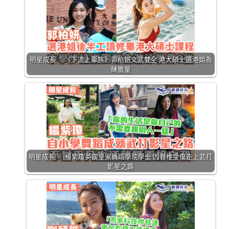
明星成長 ｜《下流上車族》郭柏妍文武雙全 港大碩士選港姐為
練膽量
明星成長 ｜ 楊紫瓊英國皇家舞蹈學院學士 因脊椎受傷走上武打
影星之路