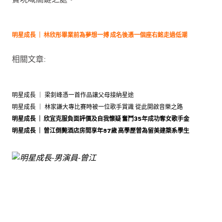
明星成長 ｜ 林欣彤畢業前為夢想一搏 成名後憑一個座右銘走過低潮
相關文章:
明星成長 ｜ 梁釗峰憑一首作品讓父母接納星途
明星成長 ｜ 林家謙大專比賽時被一位歌手賞識 從此開啟音樂之路
明星成長 ｜ 欣宜克服負面評價及自我懷疑 奮鬥35年成功奪女歌手金
明星成長 ｜ 曾江倒斃酒店房間享年87歲 高學歷曾為留美建築系學生