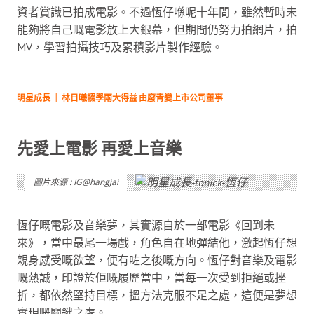
資者賞識已拍成電影。不過恆仔喺呢十年間，雖然暫時未
能夠將自己嘅電影放上大銀幕，但期間仍努力拍網片，拍
MV，學習拍攝技巧及累積影片製作經驗。
明星成長 ｜ 林日曦輟學兩大得益 由廢青變上市公司董事
先愛上電影 再愛上音樂
圖片來源 : IG@hangjai
恆仔嘅電影及音樂夢，其實源自於一部電影《回到未
來》，當中最尾一場戲，角色自在地彈結他，激起恆仔想
親身感受嘅欲望，便有咗之後嘅方向。恆仔對音樂及電影
嘅熱誠，印證於佢嘅履歷當中，當每一次受到拒絕或挫
折，都依然堅持目標，搵方法克服不足之處，這便是夢想
實現嘅關鍵之處。