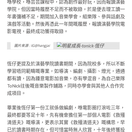
喺學校，喺芸芸課程中，認為創作最好玩，因而報讀演藝
學院，但因當時履歷不足而不被取錄，於是便去理工讀一
年書彌補不足，期間加入音樂學會，組樂隊、參與話劇及
演戲等活動。然後再憑此一年間嘅履歷，報讀演藝學院電
影電視，最終成功獲得取錄。
圖片來源 : IG@hangjai
恆仔更提及於演藝學院讀書期間，因為院校多，所以不斷
學習唔同範疇嘅專業，如導演、編劇、攝影、燈光，通通
都有讀，因為鍾意電影加音樂，亦有學混音，為自己樂隊
ToNick往後嘅音樂製作鋪路，同時亦學會與其他人合作完
成項目。
畢業後恆仔第一份工就係做編劇，喺電影圈打滾咗三年，
最終都要等足十年，先有機會擔任第一部個人電影《救殭
清道夫》嘅導演，更表示其實《救殭清道夫》嘅構思，早
已於讀書時期存在，但可惜當時無人欣賞，十年後終獲投