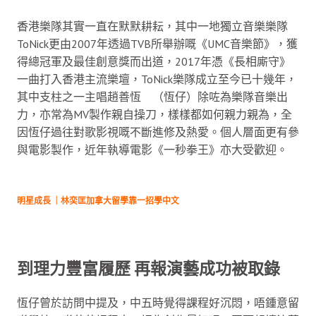
香港樂隊其實一直在默默耕耘，其中一地獨立音樂樂隊
ToNick更由2007年透過TVB所舉辦嘅《UMC音樂節》，獲
得總冠軍及最佳創意獎而出道，2017年憑《長相廝守》
一曲打入香港主流樂壇，ToNick樂隊成立至今已十幾年，
其中支柱之一主唱趙善恆 （恆仔）除咗為樂隊音樂出
力，亦常為MV製作親自操刀，樣樣都如何親力親為，全
因恆仔過往對歌影視嘅不斷進修及熱愛。個人層面更有參
與電影製作，近年執導電影《一秒拳王》亦大受歡迎。
明星成長 ｜林奕匡加拿大留學靠一招學中文
到理力豐富履歷 再報演藝成功被取錄
恆仔曾於訪問中提及，中五時覺得課程好沉悶，唔鍾意留