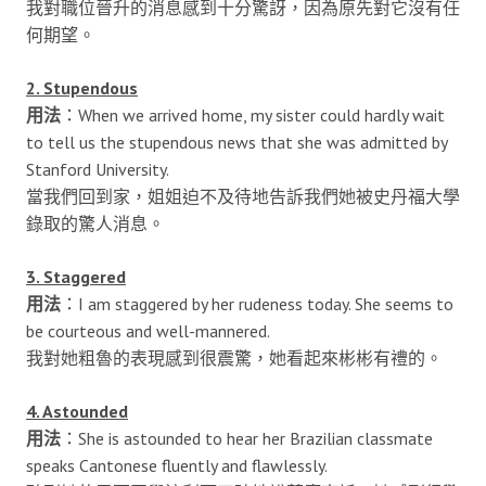
我對職位晉升的消息感到十分驚訝，因為原先對它沒有任
何期望。
2. Stupendous
用法
：When we arrived home, my sister could hardly wait
to tell us the stupendous news that she was admitted by
Stanford University.
當我們回到家，姐姐迫不及待地告訴我們她被史丹福大學
錄取的驚人消息。
3. Staggered
用法
：I am staggered by her rudeness today. She seems to
be courteous and well-mannered.
我對她粗魯的表現感到很震驚，她看起來彬彬有禮的。
4. Astounded
用法
：She is astounded to hear her Brazilian classmate
speaks Cantonese fluently and flawlessly.