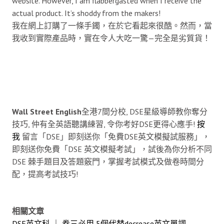
website. However, I am flabbergasted when I receive the
actual product. It’s shoddy from the makers!
我在網上訂購了一條手鐲，在於它看起來很酷。然而，當
我收到實際產品時，實在令人大吃一驚—完全是劣質貨！
Wall Street English
全港7間分校, DSE星級導師教你奪分
技巧, 仲有全英語聽講練習, 令你考好DSE更得心應手!
按
我
留言「DSE」即刻送你「免費DSE英文模擬試服務」，
即刻送你免費「DSE 英文模擬考試」，試後為你分析不同
DSE 棘手題目及答題竅門，掌握考試模式及做卷時間分
配，提高考試技巧!
相關文章
DSE英文科 ｜ 卷三必用 5個代替decrease英文單詞