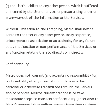
(c) the User’s liability to any other person, which is suffered
or incurred by the User or any other person arising under or
in any way out of the Information or the Services.
Without limitation to the foregoing, Metro shall not be
liable to the User or any other person, body corporate,
unincorporated association or an authority for any failure,
delay, malfunction or non-performance of the Services or
any function relating thereto directly or indirectly.
Confidentiality
Metro does not warrant (and accepts no responsibility for)
confidentiality of any information or data whether
personal or otherwise transmitted through the Servers
and/or Services. Metro’s current practice is to take
reasonable steps to maintain confidentiality. (Refer also to
Metro’s personal data policies current from time to time).