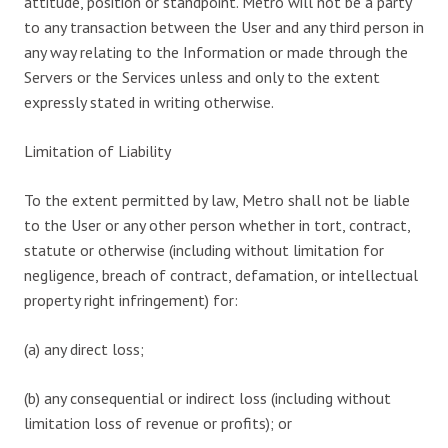
attitude, position or standpoint. Metro will not be a party
to any transaction between the User and any third person in
any way relating to the Information or made through the
Servers or the Services unless and only to the extent
expressly stated in writing otherwise.
Limitation of Liability
To the extent permitted by law, Metro shall not be liable
to the User or any other person whether in tort, contract,
statute or otherwise (including without limitation for
negligence, breach of contract, defamation, or intellectual
property right infringement) for:
(a) any direct loss;
(b) any consequential or indirect loss (including without
limitation loss of revenue or profits); or