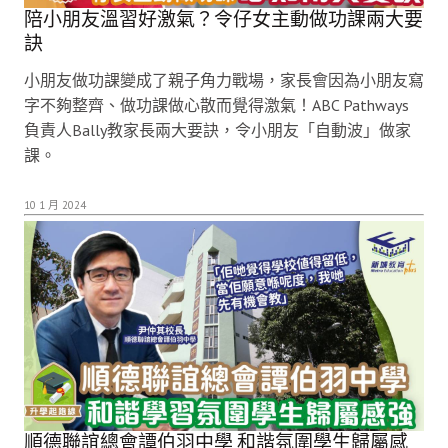
陪小朋友溫習好激氣？令仔女主動做功課兩大要
訣
小朋友做功課變成了親子角力戰場，家長會因為小朋友寫
字不夠整齊、做功課做心散而覺得激氣！ABC Pathways
負責人Bally教家長兩大要訣，令小朋友「自動波」做家
課。
10 1 月 2024
順德聯誼總會譚伯羽中學 和諧氛圍學生歸屬感