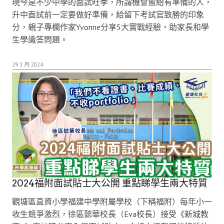
現今是不少中學的面試旺季，所謂機會留給有準備的人，
升中面試前一定要做好準備，給留下考試官致勝的印象
分，親子專欄作家Yvonne分享5大實戰經驗，助家長和學
生學識答問題。
29 1 月 2024
2024福附面試貼士大公開 重點睇學生兩大特質
觀塘區直資小學福建中學附屬學校（下稱福附）每年小一
收生競爭激烈，徐區懿華校長（Eva校長）接受《新城教