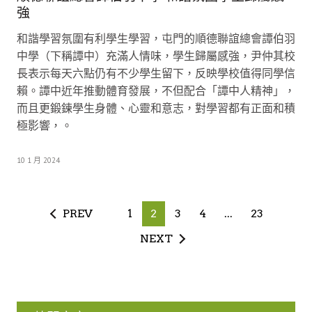
強
和諧學習氛圍有利學生學習，屯門的順德聯誼總會譚伯羽
中學（下稱譚中）充滿人情味，學生歸屬感強，尹仲其校
長表示每天六點仍有不少學生留下，反映學校值得同學信
賴。譚中近年推動體育發展，不但配合「譚中人精神」，
而且更鍛鍊學生身體、心靈和意志，對學習都有正面和積
極影響，。
10 1 月 2024
PREV
1
2
3
4
...
23
NEXT