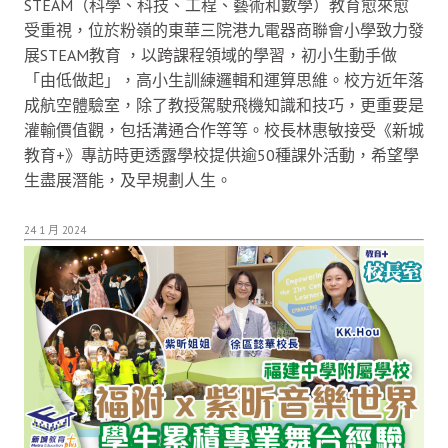
STEAM（科學、科技、工程、藝術和數學）教育愈來愈
受重視，位於粉嶺的東華三院港九電器商聯會小學致力發
展STEAM教育 ，以跨課程領域的學習，初小生動手做
「由低做起」，高小生訓練邏輯和運算思維。校方近年落
成航空體驗室，除了教授駕駛飛機知識和技巧，更重要是
灌輸價值觀，包括溝通合作等等。校長林惠敏接受《新城
教育+》專訪時更透露學校提供逾50種課外活動，希望學
生盡展潛能，及早規劃人生。
24 1 月 2024