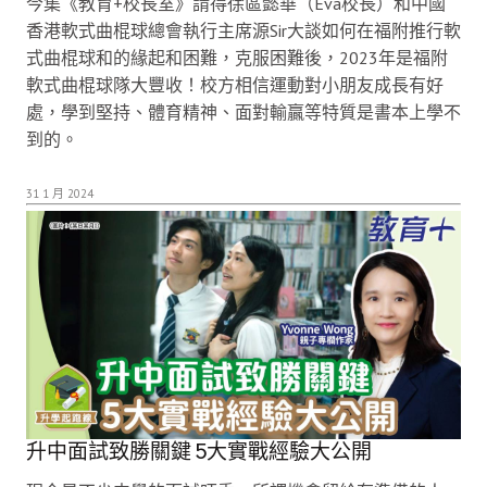
今集《教育+校長室》請得徐區懿華（Eva校長）和中國
香港軟式曲棍球總會執行主席源Sir大談如何在福附推行軟
式曲棍球和的緣起和困難，克服困難後，2023年是福附
軟式曲棍球隊大豐收！校方相信運動對小朋友成長有好
處，學到堅持、體育精神、面對輸贏等特質是書本上學不
到的。
31 1 月 2024
升中面試致勝關鍵 5大實戰經驗大公開