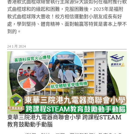
香港軟式曲棍球總會執行主席源Sir大談如何在福附推行軟
式曲棍球和的緣起和困難，克服困難後，2023年是福附
軟式曲棍球隊大豐收！校方相信運動對小朋友成長有好
處，學到堅持、體育精神、面對輸贏等特質是書本上學不
到的。
24 1 月 2024
東華三院港九電器商聯會小學 跨課程STEAM
教育鼓勵動手動腦