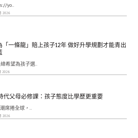
s://yo..
月 2026
為「一條龍」賠上孩子12年 做好升學規劃才能青出
藍
總希望為孩子選..
月 2026
I時代父母必修課：孩子態度比學歷更重要
浪潮席捲全球，..
月 2026