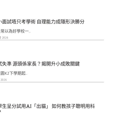
小面試唔只考學術 自理能力成隱形決勝分
常以為好學校一..
月 2026
試失準 源頭係家長？揭開升小成敗關鍵
園K2下學期起..
 2026
學生呈分試用AI「出貓」 如何教孩子聰明用科
？