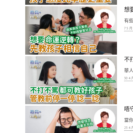
想
有些
7 5 月
不
華人
30 4 
唔
當你
23 4 