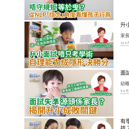
升
家長
16 4 
面
幼稚
9 4 月
有
技