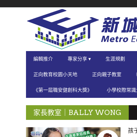
SECONDARY
NAVIGATION
PRIMARY
編輯推介
專家分享 ▾
生涯規劃
NAVIGATION
正向教育校園小天地
正向親子教室
《第一屆職安健創科大獎》
小學校際常識大
家長教室｜BALLY WONG
孩