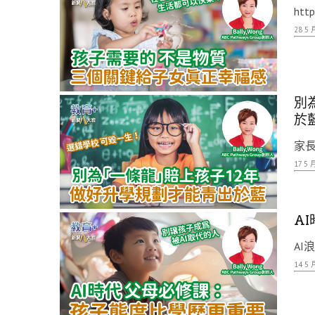
http
28 5 
別
於
家長
17 5 
A
AI
14 5 