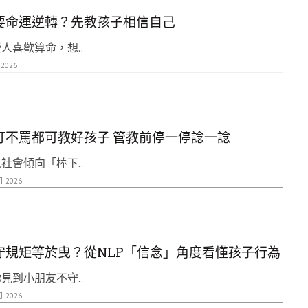
要命運逆轉？先教孩子相信自己
人喜歡算命，想..
 2026
打不罵都可教好孩子 管教前停一停諗一諗
社會傾向「棒下..
月 2026
守規矩等於曳？從NLP「信念」角度看懂孩子行為
見到小朋友不守..
月 2026