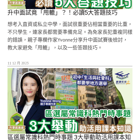
升中面試竟「甩轆」？！必讀5大答題技巧
想考入直資或私立中學，面試很重要佔相當重要的比重，
不只學生，連家長都需要準備充足。為免家長犯重複同樣
的錯誤，親子專欄作家Yvonne分享升中面試賽後檢討，
教大家避免「甩轆」，以及一些答題技巧。
11 12 月 2023
區選屬常識科熱門時事題 3大舉動助活用課本知