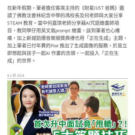
在新年假期，筆者擔任客席主持的《財星JUST 爸媽》邀
請了佛教沈香林紀念中學的馮校長及何老師與大家分享
STEAM 教育。當中何嘉琪老師分享藉AI咒語繪畫師項
目，教同學仔用英文寫prompt 繪畫，談到筆者也心癢
癢，加上新城勁爆音樂頒獎典禮也用「正在生成」主題，
加上筆者已付年費的Poe 推出了生成圖像的服務，於是立
即想起與孩子一起AI 作畫的念頭，一起投入「正在生
成」的世界。
8 1 月 2024