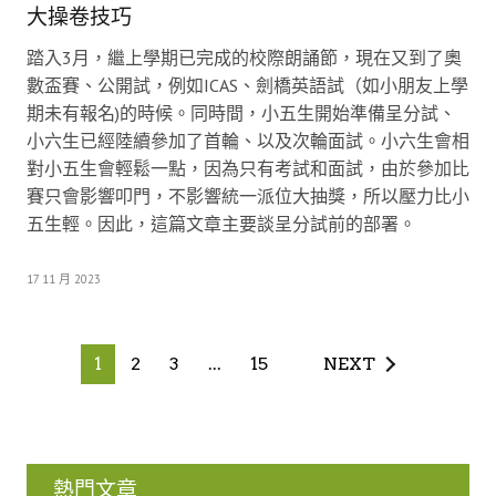
大操卷技巧
踏入3月，繼上學期已完成的校際朗誦節，現在又到了奧
數盃賽、公開試，例如ICAS、劍橋英語試（如小朋友上學
期未有報名)的時候。同時間，小五生開始準備呈分試、
小六生已經陸續參加了首輪、以及次輪面試。小六生會相
對小五生會輕鬆一點，因為只有考試和面試，由於參加比
賽只會影響叩門，不影響統一派位大抽獎，所以壓力比小
五生輕。因此，這篇文章主要談呈分試前的部署。
17 11 月 2023
1
2
3
...
15
NEXT
熱門文章