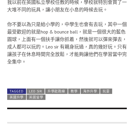
我以前在英國私立學校任教的時候，學校就特別會買了一
大堆不同的玩具，讓小朋友在小息的時候去玩。
你不要以為只是給小學的，中學生也會有去玩，其中一個
最受歡迎的就是hop & bounce ball，就是一個很大的藍色
圓球，上面有一個扶手讓你抓着，然後就可以彈來彈去，
成人都可以玩的。Leo sir 有親身玩過，真的幾好玩。只有
讓孩子在休息時間完全放鬆，才能夠讓他們在學習當中完
全集中。
缺乏玩樂 窒礙發展
TAGGED
LEO SIR
升學起跑線
教學
海外升學
玩耍
英國升學
英國留學