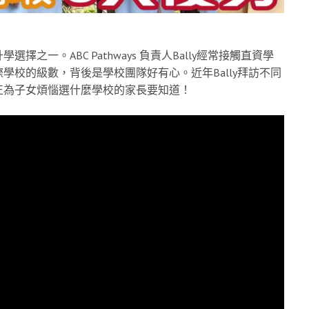
一。ABC Pathways 負責人Bally經常接觸直資學
校的級數，背後是學校團隊好有心。近年Bally拜訪不同
正為子女煩惱選什麼學校的家長要知道！