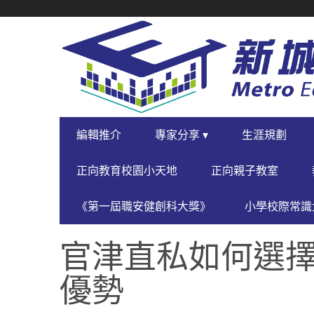
SECONDARY
NAVIGATION
PRIMARY
編輯推介
專家分享 ▾
生涯規劃
NAVIGATION
正向教育校園小天地
正向親子教室
《第一屆職安健創科大獎》
小學校際常識大
官津直私如何選擇
優勢