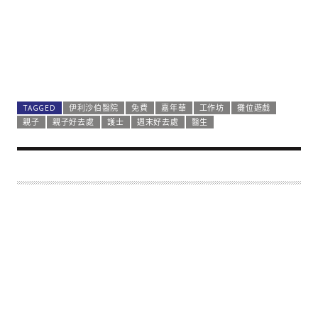
TAGGED
伊利沙伯醫院
免費
嘉年華
工作坊
攤位遊戲
親子
親子好去處
護士
週末好去處
醫生