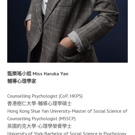
甄樂瑤小姐 Miss Haruka Yan
輔導心理學家
Counselling Psychologist (CoP, HKPS)
香港樹仁大學-輔導心理學碩士
Hong Kong Shue Yan University-Master of Social Science of
Counselling Psychologist (MSSCP)
英國約克大學-心理學榮譽學士
University of York-Bachelor of Social Science in Psychology