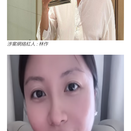
涉案網絡紅人 : 林作