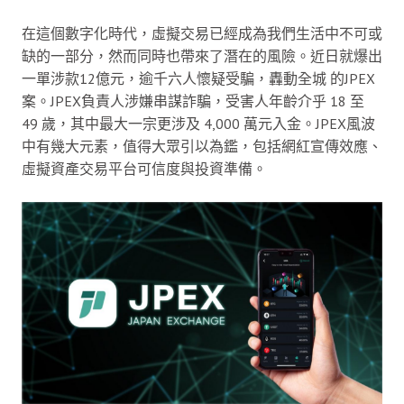
在這個數字化時代，虛擬交易已經成為我們生活中不可或
缺的一部分，然而同時也帶來了潛在的風險。近日就爆出
一單涉款12億元，逾千六人懷疑受騙，轟動全城 的JPEX
案。JPEX負責人涉嫌串謀詐騙，受害人年齡介乎 18 至
49 歲，其中最大一宗更涉及 4,000 萬元入金。JPEX風波
中有幾大元素，值得大眾引以為鑑，包括網紅宣傳效應、
虛擬資產交易平台可信度與投資準備。