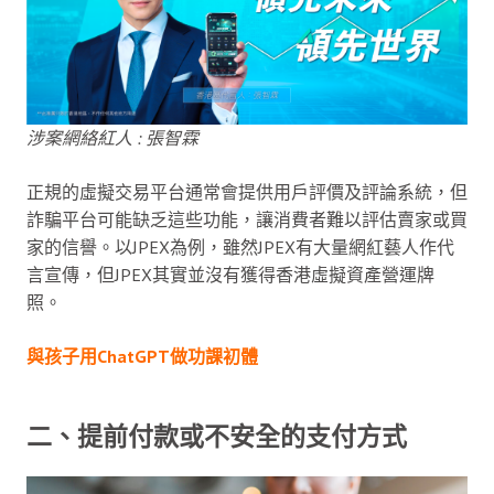
涉案網絡紅人 : 張智霖
正規的虛擬交易平台通常會提供用戶評價及評論系統，但
詐騙平台可能缺乏這些功能，讓消費者難以評估賣家或買
家的信譽。以JPEX為例，雖然JPEX有大量網紅藝人作代
言宣傳，但JPEX其實並沒有獲得香港虛擬資產營運牌
照。
與孩子用ChatGPT做功課初體
二、提前付款或不安全的支付方式