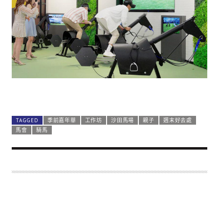
TAGGED
季前嘉年華
工作坊
沙田馬場
親子
週末好去處
馬會
騎馬