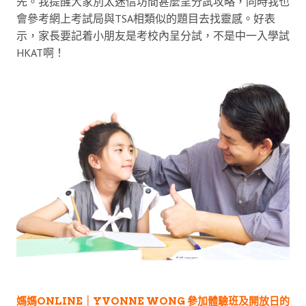
先。我提醒大家別太迷信坊間甚麼呈分試攻略，同時我也
會參考網上考試局與TSA相類似的題目去找靈感。好表
示，家長要記着小朋友是考校內呈分試，不是中一入學試
HKAT啊！
媽媽ONLINE｜YVONNE WONG 參加體驗班及開放日的