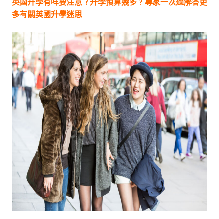
英國升學有咩要注意？升學預算幾多 ? 專家一次過解答更
多有關英國升學迷思