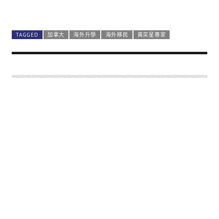
TAGGED
加拿大
海外升學
海外移民
黃奕星專家