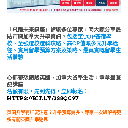
「飛躍未來講座」請嚟多位專家，同大家分享最
貼市嘅加拿大升學資訊，
包括至TOP寄宿學
校、至強選校選科攻略、高CP值嘅多元升學途
徑、實用留學預算方案及策略、最真實嘅留學生
活體驗
心郁郁想體驗英國、加拿大留學生活，拿拿聲登
記講座
名額有限，先到先得，立即報名
：
HTTPS://BIT.LY/3S8QC97
英國升學有咩要注意？升學預算幾多 ? 專家一次過解答更
多有關英國升學迷思