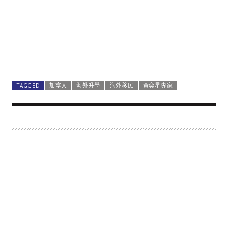
TAGGED
加拿大
海外升學
海外移民
黃奕星專家