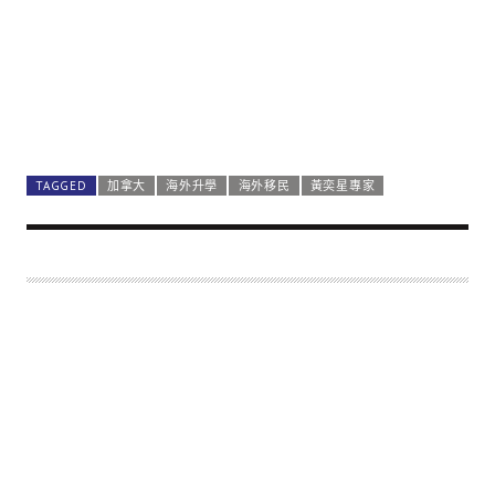
TAGGED
加拿大
海外升學
海外移民
黃奕星專家