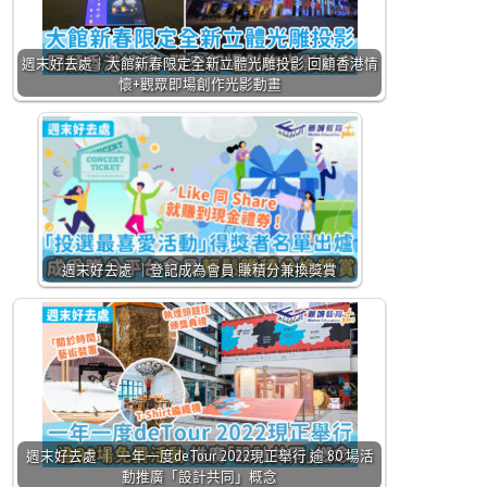
週末好去處｜大館新春限定全新立體光雕投影 回顧香港情
懷+觀眾即場創作光影動畫
週末好去處 ｜登記成為會員 賺積分兼換獎賞
週末好去處 ｜ 一年一度deTour 2022現正舉行 逾 80 場活
動推廣「設計共同」概念