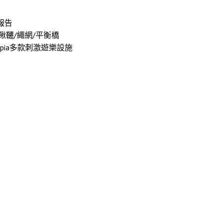
報告
鞦韆/繩網/平衡橋
topia多款刺激遊樂設施