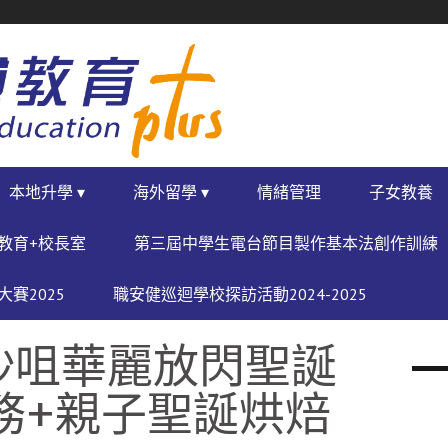
本地升學 ▾
海外留學 ▾
情緒管理
子女教養
教育+校長室
第三屆中學生電台節目製作基本法創作訓練
賽2025
職安健巡迴學校探訪活動2024-2025
沙咀華麗放閃聖誕
服務+親子聖誕烘焙