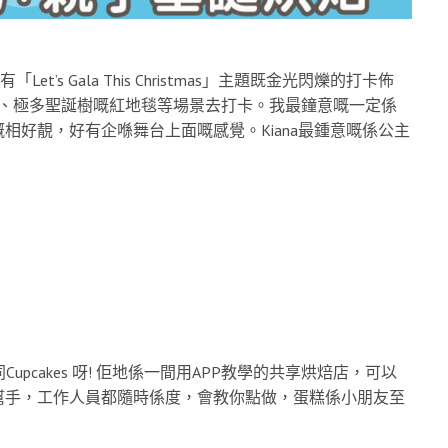
et’s Gala This Christmas」主題既金光閃爍的打卡佈
嘅鏡屋、極多聖誕樹嘅紅地毯等場景去打卡。我最鐘意嘅一定係
相好靚，好有企喺舞台上面嘅感覺。Kiana最鍾意嘅係公主
upcakes 呀! 佢地係一間用APP教學的共享烘焙店，可以
幫手，工作人員都隨時係度，會教你點做，蛋糕係小朋友至