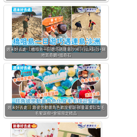
週末好去處 ｜橋咀島一日遊巧遇連島沙洲 行山+玩沙+睇
地質奇觀+搵奇石
週末好去處 ｜跟彼思動畫角色歡度聖誕 孩童最愛巨型毛
毛聖誕樹+會場限定精品