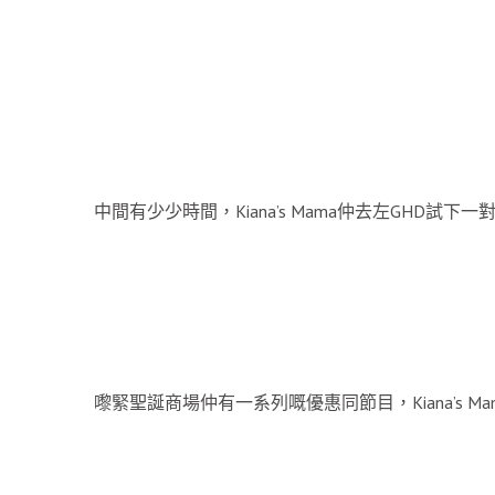
中間有少少時間，Kiana’s Mama仲去左GHD試
嚟緊聖誕商場仲有一系列嘅優惠同節目，Kiana’s M