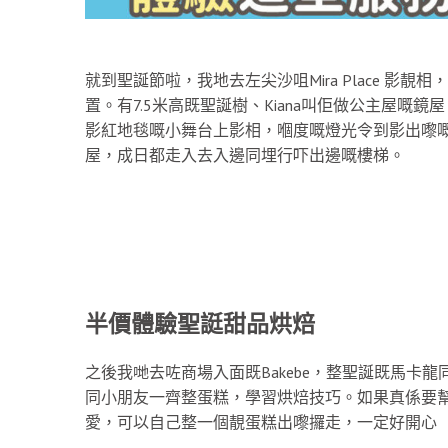
就到聖誕節啦，我地去左尖沙咀Mira Place 影靚相，有「L
置。有7.5米高既聖誕樹、Kiana叫佢做公主屋
影紅地毯嘅小舞台上影相，嗰度嘅燈光令到影出嚟嘅
屋，成日都走入去入邊同埋行吓出邊嘅樓梯。
半價體驗聖誔甜品烘焙
之後我哋去咗商場入面既Bakebe，整聖誕既馬卡龍同C
同小朋友一齊整蛋糕，學習烘焙技巧。如果真係要
愛，可以自己整一個靚蛋糕出嚟攞走，一定好開心