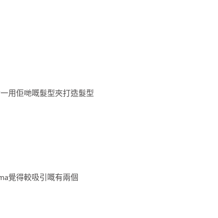
下一對一用佢哋嘅髮型夾打造髮型
ama覺得較吸引嘅有兩個